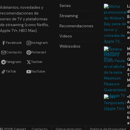
Series
L
Adelantos, novedades y
d
recomendaciones de
Streaming
B
series de TV y plataformas
c
de streaming (como Netflix,
Recomendaciones
t
Apple TV+, HBO Max).
n
Videos
a
Facebook
Instagram
Webisodios
M
Contacto
Pinterest
P
G
Telegram
Twitter
l
A
TikTok
YouTube
T
M
d
«
A
U
c
f
a
© 2026 Carlost
Contacto
Sobre este sitio
Política de Privacidad