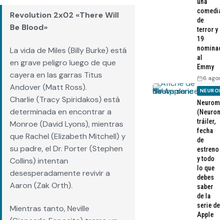
una
comedi
Revolution 2x02 «There Will
de
Be Blood»
terror y
19
nomina
La vida de Miles (Billy Burke) está
al
en grave peligro luego de que
Emmy
cayera en las garras Titus
6 ago
Andover (Matt Ross).
NEURO
Charlie (Tracy Spiridakos) está
Neurom
determinada en encontrar a
(Neurom
tráiler,
Monroe (David Lyons), mientras
fecha
que Rachel (Elizabeth Mitchell) y
de
su padre, el Dr. Porter (Stephen
estreno
y todo
Collins) intentan
lo que
desesperadamente revivir a
debes
Aaron (Zak Orth).
saber
de la
serie de
Mientras tanto, Neville
Apple