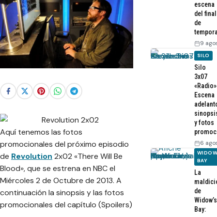
escena
del final
de
tempor
9 ago
SILO
Silo
3x07
«Radio»
Escena
adelant
sinopsi
y fotos
Aquí tenemos las fotos
promoc
6 ago
promocionales del próximo episodio
WIDOW
de
Revolution
2x02 «There Will Be
BAY
Blood», que se estrena en NBC el
La
Miércoles 2 de Octubre de 2013. A
maldici
de
continuación la sinopsis y las fotos
Widow’s
promocionales del capítulo (Spoilers)
Bay: