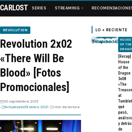
CARLOST
SERIES
STREAMING
RECOMENDACIONE
LO + RECIENTE
REVOLUTION
Revolution 2x02
HOUSE
Series
OF THE
DRAG
«There Will Be
[Recap]
Streaming
House
of the
Blood» [Fotos
Dragon
Recomendaciones
3x08
Promocionales]
«The
Treaso
Videos
at
Tumblet
30 septiembre, 2013
qué
Actualizado
19 enero, 2021
1 min de lectura
Webisodios
pasó,
análisis
y detrás
de