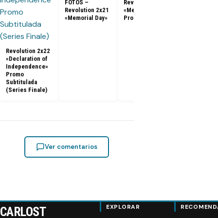
FOTOS –
Revolution 2x21
Revolution 2x21
«Memorial Day»
«Memorial Day»
Promo
Revolution
cancelada po
NBC luego d
dos tempora
Revolution 2x22
«Declaration of
Independence»
Promo
Subtitulada
(Series Finale)
Ver comentarios
EXPLORAR
RECOMEND
CARLOST