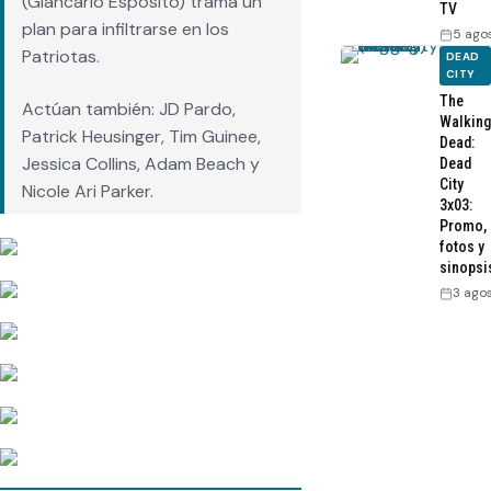
(Giancarlo Esposito) trama un
TV
plan para infiltrarse en los
5 ago
Patriotas.
DEAD
CITY
The
Actúan también: JD Pardo,
Walking
Patrick Heusinger, Tim Guinee,
Dead:
Jessica Collins, Adam Beach y
Dead
City
Nicole Ari Parker.
3x03:
Promo,
fotos y
sinopsi
3 ago