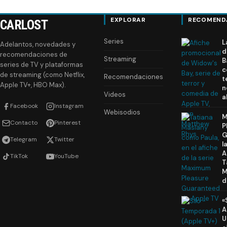
EXPLORAR
RECOMEND
CARLOST
Series
L
Adelantos, novedades y
d
recomendaciones de
Streaming
B
series de TV y plataformas
c
de streaming (como Netflix,
Recomendaciones
t
Apple TV+, HBO Max).
n
Videos
a
Facebook
Instagram
Webisodios
M
Contacto
Pinterest
P
G
Telegram
Twitter
l
A
TikTok
YouTube
T
M
d
«
A
U