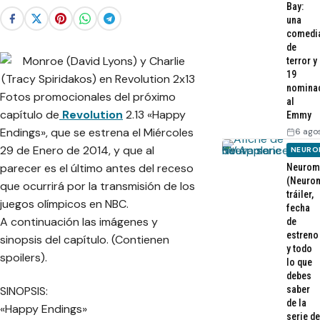
Bay:
una
comedi
de
terror y
19
nomina
Fotos promocionales del próximo
al
capítulo de
Revolution
2.13 «Happy
Emmy
Endings», que se estrena el Miércoles
6 ago
29 de Enero de 2014, y que al
NEURO
parecer es el último antes del receso
Neurom
(Neurom
que ocurrirá por la transmisión de los
tráiler,
juegos olímpicos en NBC.
fecha
A continuación las imágenes y
de
estreno
sinopsis del capítulo. (Contienen
y todo
spoilers).
lo que
debes
saber
SINOPSIS:
de la
«Happy Endings»
serie de