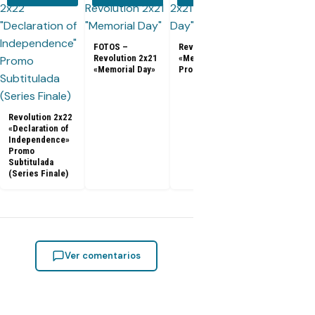
FOTOS –
Revolution 2x21
Revolution 2x21
«Memorial Day»
«Memorial Day»
Promo
Revolution
cancelada po
NBC luego d
dos tempora
Revolution 2x22
«Declaration of
Independence»
Promo
Subtitulada
(Series Finale)
Ver comentarios