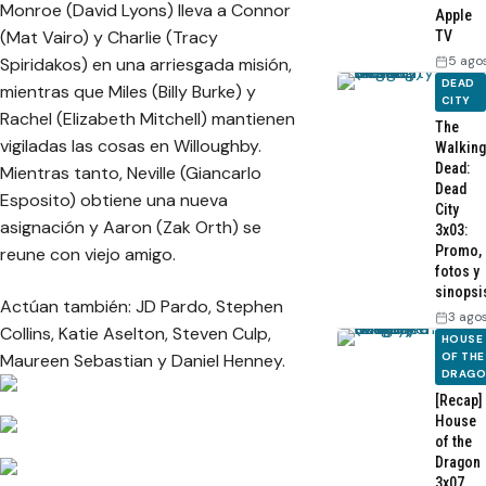
Monroe (David Lyons) lleva a Connor
Apple
(Mat Vairo) y Charlie (Tracy
TV
5 ago
Spiridakos) en una arriesgada misión,
DEAD
mientras que Miles (Billy Burke) y
CITY
Rachel (Elizabeth Mitchell) mantienen
The
vigiladas las cosas en Willoughby.
Walking
Dead:
Mientras tanto, Neville (Giancarlo
Dead
Esposito) obtiene una nueva
City
asignación y Aaron (Zak Orth) se
3x03:
Promo,
reune con viejo amigo.
fotos y
sinopsi
Actúan también: JD Pardo, Stephen
3 ago
Collins, Katie Aselton, Steven Culp,
HOUSE
Maureen Sebastian y Daniel Henney.
OF THE
DRAG
[Recap]
House
of the
Dragon
3x07