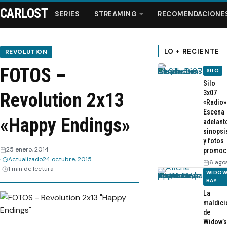
CARLOST
SERIES
STREAMING
RECOMENDACIONE
LO + RECIENTE
REVOLUTION
FOTOS –
SILO
Series
Silo
3x07
Revolution 2x13
«Radio»
Streaming
Escena
«Happy Endings»
adelant
sinopsi
Recomendaciones
y fotos
25 enero, 2014
promoc
Actualizado
24 octubre, 2015
Videos
6 ago
1 min de lectura
WIDOW
BAY
Webisodios
La
maldici
de
Widow’s