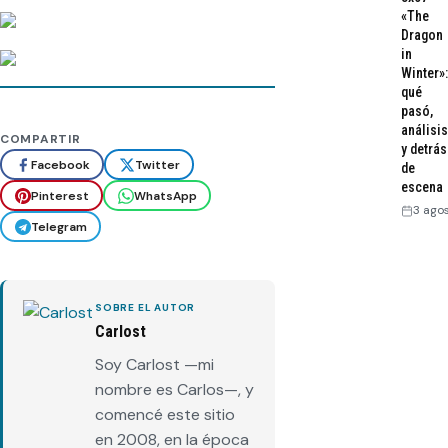
«The
Dragon
in
Winter»:
qué
pasó,
análisis
COMPARTIR
y detrás
Facebook
Twitter
de
escena
Pinterest
WhatsApp
3 ago
Telegram
SOBRE EL AUTOR
Carlost
Soy Carlost —mi
nombre es Carlos—, y
comencé este sitio
en 2008, en la época