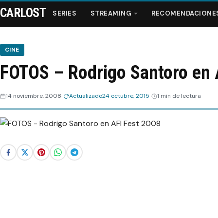
CARLOST
SERIES
STREAMING
RECOMENDACIONE
CINE
FOTOS – Rodrigo Santoro en 
Series
14 noviembre, 2008
Actualizado
24 octubre, 2015
1 min de lectura
Streaming
Recomendaciones
Videos
Webisodios