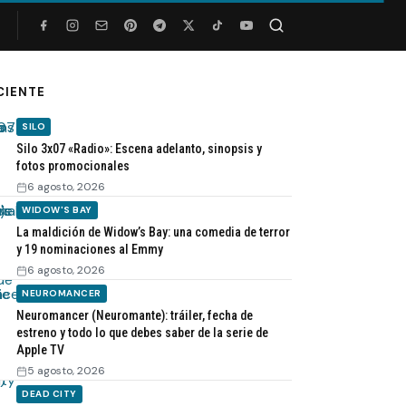
Buscar
CIENTE
SILO
Silo 3x07 «Radio»: Escena adelanto, sinopsis y
fotos promocionales
6 agosto, 2026
WIDOW'S BAY
La maldición de Widow’s Bay: una comedia de terror
y 19 nominaciones al Emmy
6 agosto, 2026
NEUROMANCER
Neuromancer (Neuromante): tráiler, fecha de
estreno y todo lo que debes saber de la serie de
Apple TV
5 agosto, 2026
DEAD CITY