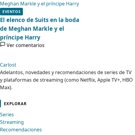
EVENTOS
El elenco de Suits en la boda
de Meghan Markle y el
príncipe Harry
Ver comentarios
Carlost
Adelantos, novedades y recomendaciones de series de TV
y plataformas de streaming (como Netflix, Apple TV+, HBO
Max).
cebook
Instagram
Contacto
Pinterest
Telegram
Twitter
TikTok
YouTube
EXPLORAR
Series
Streaming
Recomendaciones