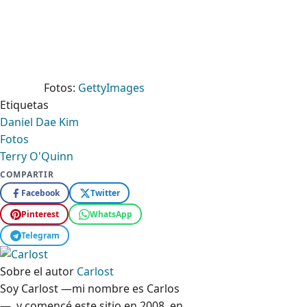
Fotos:
GettyImages
Etiquetas
Daniel Dae Kim
Fotos
Terry O'Quinn
COMPARTIR
Facebook
Twitter
Pinterest
WhatsApp
Telegram
Sobre el autor
Carlost
Soy Carlost —mi nombre es Carlos
—, y comencé este sitio en 2008, en