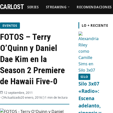
CARLOST
SERIES
STREAMING
RECOMENDACIONES
Series
LO + RECIENTE
EVENTOS
FOTOS – Terry
Streaming
O’Quinn y Daniel
Recomendaciones
Dae Kim en la
Videos
Season 2 Premiere
SILO
de Hawaii Five-0
Webisodios
Silo 3x07
«Radio»:
12 septiembre, 2011
Escena
Actualizado
20 enero, 2016
1 min de lectura
adelanto,
sinopsis y