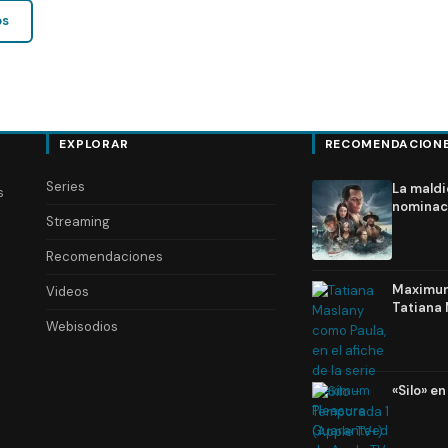
os
EXPLORAR
RECOMENDACION
Series
La maldi
s
nominac
Streaming
Recomendaciones
Maximum 
Videos
Tatiana 
Webisodios
«Silo» e