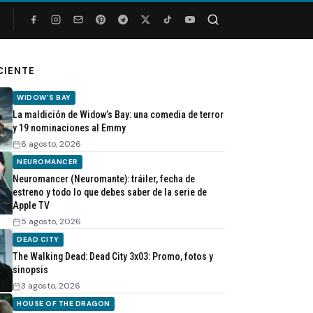
Buscar
CIENTE
WIDOW'S BAY
La maldición de Widow’s Bay: una comedia de terror
y 19 nominaciones al Emmy
6 agosto, 2026
NEUROMANCER
Neuromancer (Neuromante): tráiler, fecha de
estreno y todo lo que debes saber de la serie de
Apple TV
5 agosto, 2026
DEAD CITY
The Walking Dead: Dead City 3x03: Promo, fotos y
sinopsis
3 agosto, 2026
HOUSE OF THE DRAGON