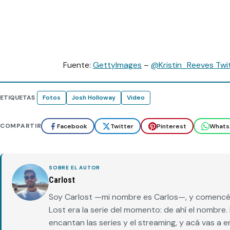
Fuente:
GettyImages
–
@Kristin_Reeves Twi
ETIQUETAS
Fotos
Josh Holloway
Video
COMPARTIR
Facebook
Twitter
Pinterest
Whats
SOBRE EL AUTOR
Carlost
Soy Carlost —mi nombre es Carlos—, y comencé 
Lost era la serie del momento: de ahí el nombr
encantan las series y el streaming, y acá vas a 