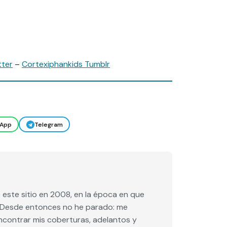
tter
–
Cortexiphankids Tumblr
App
Telegram
este sitio en 2008, en la época en que
e. Desde entonces no he parado: me
encontrar mis coberturas, adelantos y