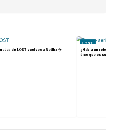
LOST
radas de LOST vuelven a Netflix ✈️
¿Habrá un reboot de Lost? La nue
dice que es su sueño