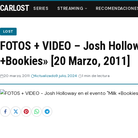
CARLOST
SERIES
STREAMING
RECOMENDACIONE
LOST
FOTOS + VIDEO – Josh Hollow
Series
+Bookies» [20 Marzo, 2011]
Streaming
20 marzo, 2011
Actualizado
9 julio, 2024
1 min de lectura
Recomendaciones
Videos
Webisodios