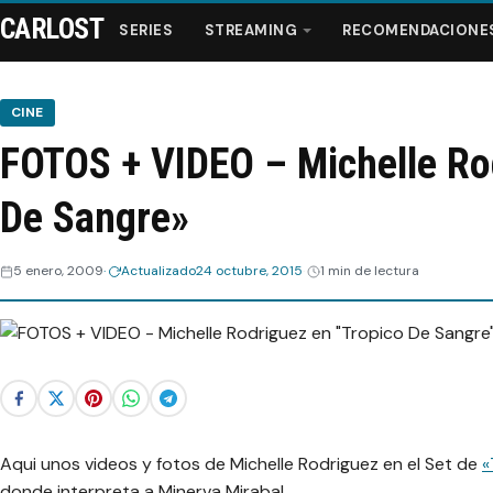
CARLOST
SERIES
STREAMING
RECOMENDACIONE
CINE
FOTOS + VIDEO – Michelle Ro
Series
De Sangre»
Streaming
5 enero, 2009
Actualizado
24 octubre, 2015
1 min de lectura
Recomendaciones
Videos
Webisodios
Aqui unos videos y fotos de Michelle Rodriguez en el Set de
«
donde interpreta a Minerva Mirabal.