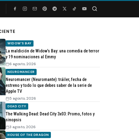
Buscar
CIENTE
WIDOW'S BAY
La maldición de Widow’s Bay: una comedia de terror
y 19 nominaciones al Emmy
6 agosto, 2026
NEUROMANCER
Neuromancer (Neuromante): tráiler, fecha de
estreno y todo lo que debes saber de la serie de
Apple TV
5 agosto, 2026
DEAD CITY
The Walking Dead: Dead City 3x03: Promo, fotos y
sinopsis
3 agosto, 2026
HOUSE OF THE DRAGON