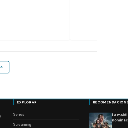
os
EXPLORAR
RECOMENDACION
Series
La maldi
s
nominac
Streaming