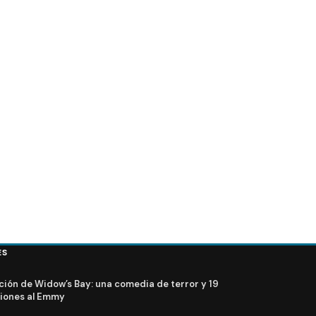
ES
ción de Widow’s Bay: una comedia de terror y 19
iones al Emmy