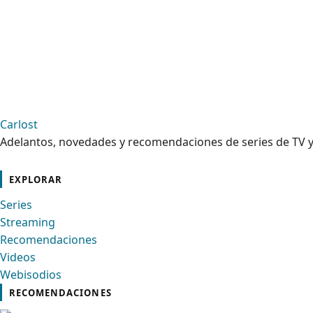
Carlost
Adelantos, novedades y recomendaciones de series de TV y
cebook
Instagram
Contacto
Pinterest
Telegram
Twitter
TikTok
YouTube
EXPLORAR
Series
Streaming
Recomendaciones
Videos
Webisodios
RECOMENDACIONES