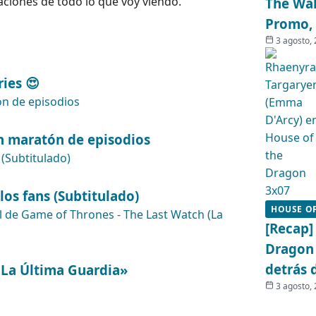
ciones de todo lo que voy viendo.
The Wal
Promo, 
3 agosto,
ies 😍
n maratón de episodios
los fans (Subtitulado)
HOUSE O
[Recap]
Dragon 
detrás 
«La Última Guardia»
3 agosto,