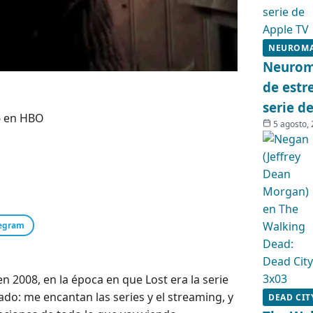
NEUROM
Neuroma
de estr
serie d
6 en HBO
5 agosto,
egram
 2008, en la época en que Lost era la serie
o: me encantan las series y el streaming, y
DEAD CIT