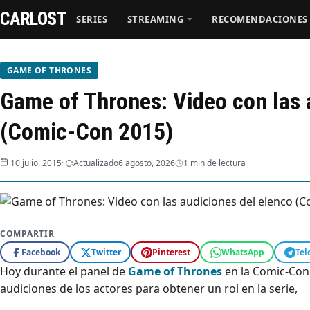
CARLOST
SERIES
STREAMING
RECOMENDACIONES
Series
GAME OF THRONES
Game of Thrones: Video con las 
Streaming
(Comic‑Con 2015)
Recomendaciones
10 julio, 2015
Actualizado
6 agosto, 2026
1 min de lectura
Videos
Webisodios
COMPARTIR
Facebook
Twitter
Pinterest
WhatsApp
Tel
Hoy durante el panel de
Game of Thrones
en la Comic-Con 
audiciones de los actores para obtener un rol en la serie,