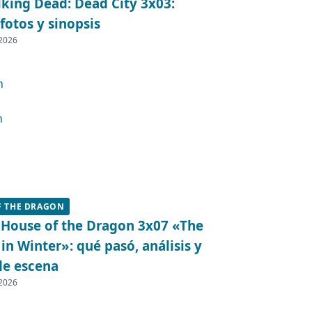
king Dead: Dead City 3x03:
fotos y sinopsis
 2026
F THE DRAGON
 House of the Dragon 3x07 «The
in Winter»: qué pasó, análisis y
de escena
 2026