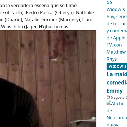
n la verdadera escena que se filmó
e of Tarth), Pedro Pascal (Oberyn), Nathalie
an (Daario), Natalie Dormer (Margery), Liam
Wlaschiha (Jaqen H’ghar) y más.
WIDOW'S
La mald
comedia
Emmy
6 agosto,