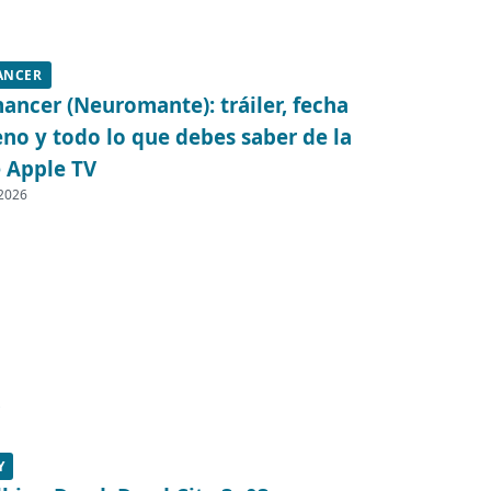
ANCER
ncer (Neuromante): tráiler, fecha
eno y todo lo que debes saber de la
e Apple TV
 2026
Y