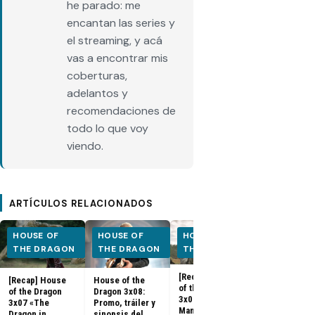
he parado: me
encantan las series y
el streaming, y acá
vas a encontrar mis
coberturas,
adelantos y
recomendaciones de
todo lo que voy
viendo.
ARTÍCULOS RELACIONADOS
HOUSE OF
HOUSE OF
HOUSE OF
HOUSE OF
THE DRAGON
THE DRAGON
THE DRAGON
THE DRA
[Recap] House
[Recap] House
House of the
House of the
of the Dragon
of the Dragon
Dragon 3x08:
Dragon 3x07:
3x06 «Faceless
3x07 «The
Promo, tráiler y
Promo, fotos
Man»: qué pasó,
Dragon in
sinopsis del
sinopsis del