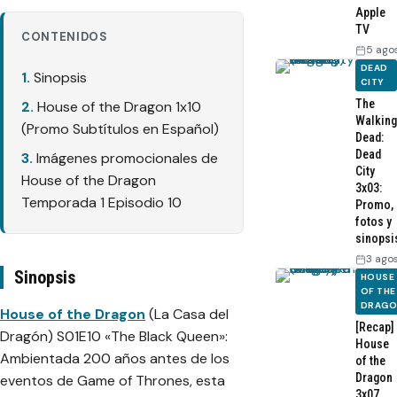
Apple
TV
CONTENIDOS
5 ago
DEAD
Sinopsis
CITY
The
House of the Dragon 1x10
Walking
(Promo Subtítulos en Español)
Dead:
Dead
Imágenes promocionales de
City
House of the Dragon
3x03:
Temporada 1 Episodio 10
Promo,
fotos y
sinopsi
3 ago
Sinopsis
HOUSE
OF THE
DRAG
House of the Dragon
(La Casa del
[Recap]
Dragón) S01E10 «The Black Queen»:
House
Ambientada 200 años antes de los
of the
Dragon
eventos de Game of Thrones, esta
3x07