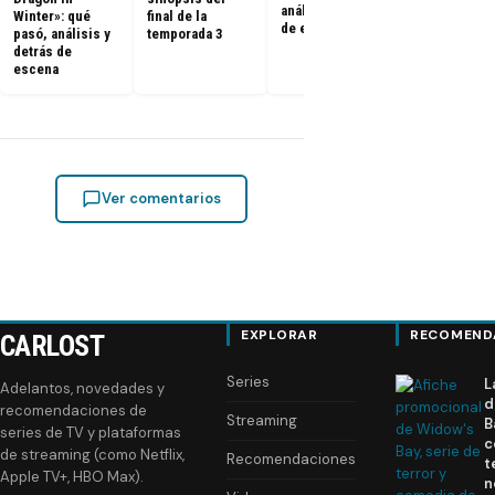
análisis y detrás
Winter»: qué
final de la
penúltimo
de escena
pasó, análisis y
temporada 3
episodio de 
detrás de
temporada 3
escena
Ver comentarios
EXPLORAR
RECOMEND
CARLOST
Series
L
Adelantos, novedades y
d
recomendaciones de
Streaming
B
series de TV y plataformas
c
de streaming (como Netflix,
Recomendaciones
t
Apple TV+, HBO Max).
n