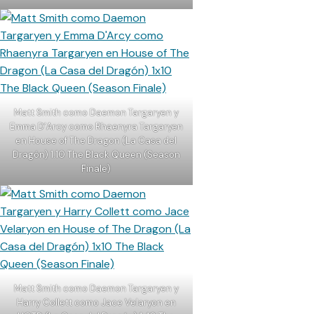
Matt Smith como Daemon Targaryen y
Emma D’Arcy como Rhaenyra Targaryen
en House of The Dragon (La Casa del
Dragón) 1.10 The Black Queen (Season
Finale)
Matt Smith como Daemon Targaryen y
Harry Collett como Jace Velaryon en