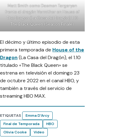
Matt Smith como Daemon Targaryen
frente al dragón Vermithor en House of
The Dragon (La Casa del Dragón) 1.10
The Black Queen (Season Finale)
El décimo y último episodio de esta
primera temporada de
House of the
Dragon
(La Casa del Dragón), el 1.10
titulado «The Black Queen» se
estrena en televisión el domingo 23
de octubre 2022 en el canal HBO, y
también a través del servicio de
streaming HBO MAX.
ETIQUETAS
Emma D'Arcy
Final de Temporada
HBO
Olivia Cooke
Video