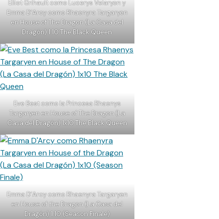
Elliot Grihault como Lucerys Velaryon y
Emma D’Arcy como Rhaenyra Targaryen
en House of The Dragon (La Casa del
Dragón) 1.10 The Black Queen
Eve Best como la Princesa Rhaenys
Targaryen en House of The Dragon (La
Casa del Dragón) 1x10 The Black Queen
Emma D’Arcy como Rhaenyra Targaryen
en House of the Dragon (La Casa del
Dragón) 1.10 (Season Finale)