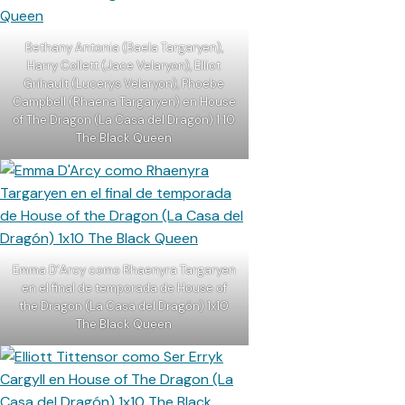
Bethany Antonia (Baela Targaryen),
Harry Collett (Jace Velaryon), Elliot
Grihault (Lucerys Velaryon), Phoebe
Campbell (Rhaena Targaryen) en House
of The Dragon (La Casa del Dragón) 1.10
The Black Queen
Emma D’Arcy como Rhaenyra Targaryen
en el final de temporada de House of
the Dragon (La Casa del Dragón) 1x10
The Black Queen