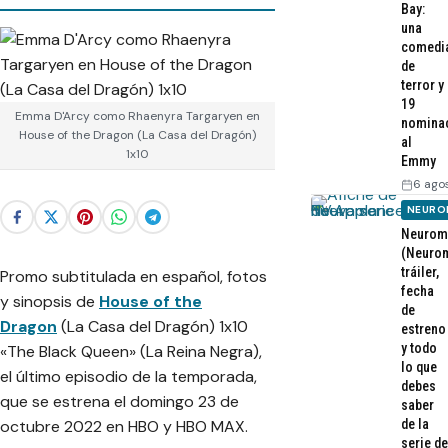
Bay:
una
comedi
de
terror y
19
Emma D'Arcy como Rhaenyra Targaryen en
nomina
House of the Dragon (La Casa del Dragón)
al
1x10
Emmy
6 ago
NEURO
Neurom
(Neurom
tráiler,
Promo subtitulada en español, fotos
fecha
y sinopsis de
House of the
de
Dragon
(La Casa del Dragón) 1x10
estreno
y todo
«The Black Queen» (La Reina Negra),
lo que
el último episodio de la temporada,
debes
que se estrena el domingo 23 de
saber
octubre 2022 en HBO y HBO MAX.
de la
serie de