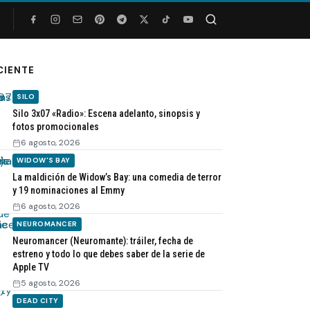
Buscar
CIENTE
SILO
Silo 3x07 «Radio»: Escena adelanto, sinopsis y
fotos promocionales
6 agosto, 2026
WIDOW'S BAY
La maldición de Widow’s Bay: una comedia de terror
y 19 nominaciones al Emmy
6 agosto, 2026
NEUROMANCER
Neuromancer (Neuromante): tráiler, fecha de
estreno y todo lo que debes saber de la serie de
Apple TV
5 agosto, 2026
DEAD CITY