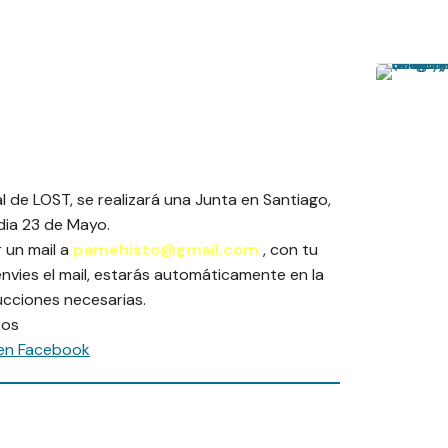
 de LOST, se realizará una Junta en Santiago,
 dia 23 de Mayo.
r un mail a
pamehisto@gmail.com
, con tu
vies el mail, estarás automáticamente en la
rucciones necesarias.
tos
en Facebook