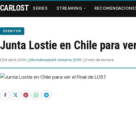
CARLOST
SERIES
STREAMING
RECOMENDACIONE
EVENTOS
Junta Lostie en Chile para ve
Series
14 abril, 2010
Actualizado
24 octubre, 2015
1 min de lectura
Streaming
Recomendaciones
Videos
Webisodios