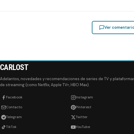
Ver comentari
CARLOST
Adelantos, novedades y recomendaciones de series de TV y plataforma
de streaming (como Netflix, Apple TV+, HBO Max).
Facebook
Instagram
Contacto
Pinterest
Telegram
Twitter
TikTok
YouTube