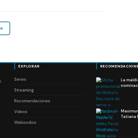
os
EXPLORAR
RECOMENDACION
Series
La maldi
s
nominac
Streaming
Recomendaciones
Maximum 
Videos
Tatiana 
Webisodios