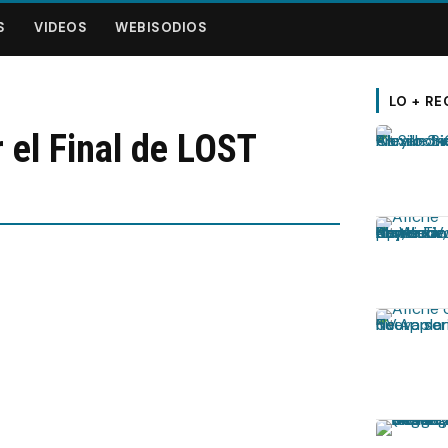
S
VIDEOS
WEBISODIOS
LO + RE
r el Final de LOST