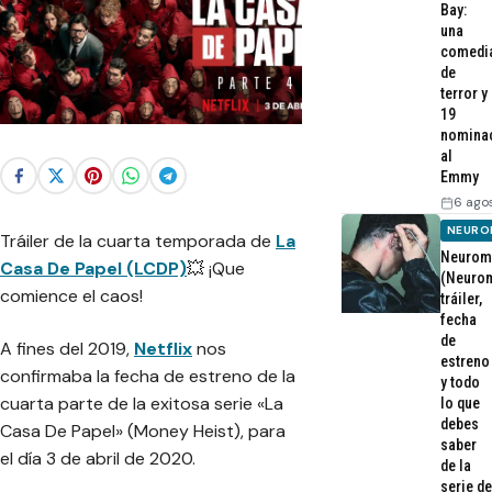
Bay:
una
comedi
de
terror y
19
nomina
al
Emmy
6 ago
NEURO
Tráiler de la cuarta temporada de
La
Neurom
Casa De Papel (LCDP)
💥 ¡Que
(Neurom
comience el caos!
tráiler,
fecha
de
A fines del 2019,
Netflix
nos
estreno
confirmaba la fecha de estreno de la
y todo
cuarta parte de la exitosa serie «La
lo que
debes
Casa De Papel» (Money Heist), para
saber
el día 3 de abril de 2020.
de la
serie de