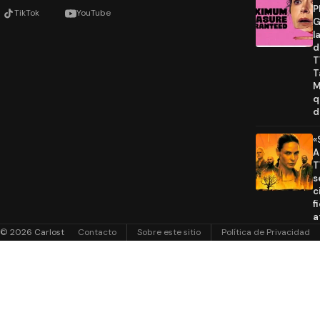
P
TikTok
YouTube
G
l
d
T
T
M
q
d
«
A
T
s
c
f
a
© 2026 Carlost
Contacto
Sobre este sitio
Política de Privacidad