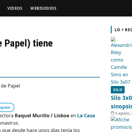
VIDEOS
WEBISODIOS
LO + RE
e Papel) tiene
SILO
Silo 3x
sinopsi
egram
6 agosto,
pectora
Raquel Murillo / Lisboa
en
La Casa
onavirus.
do que desde hace unos días tenía los