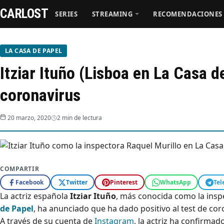
CARLOST
SERIES
STREAMING
RECOMENDACIONES
Series
LA CASA DE PAPEL
Itziar Ituño (Lisboa en La Casa d
Streaming
coronavirus
Recomendaciones
20 marzo, 2020
2 min de lectura
Videos
Webisodios
COMPARTIR
Facebook
Twitter
Pinterest
WhatsApp
Tel
La actriz española
Itziar Ituño
, más conocida como la ins
de Papel
, ha anunciado que ha dado positivo al test de cor
A través de su cuenta de
Instagram
, la actriz ha confirma