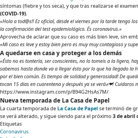
síntomas (fiebre y tos seca), y que tras realizarse el exa
(COVID-19)
.
«Hola a tod@s!! Ez oficial, desde el viernes por la tarde tengo lo
la confirmación del test epidemiológico. És coronavirus.»
Aprovecha de aclarar que su caso es más bien leve, sin emb
«
Mi caso es leve y estoy bien pero es muy muy contagioso y supe
A quedarse en casa y proteger a los demás
«Ésto no es tontería, ser conscientes, no lo tomeis a la ligera, 
sabemos hasta donde va a llegar ésto por lo que ha llegado la 
por el bien común. Es tiempo de solidad y generosidad! De qued
tocan 15 dias en cuarentena y después ya se verá✊❤! Cuidaro
https://www.instagram.com/p/B94G2HsAs7M/
Nueva temporada de La Casa de Papel
La cuarta temporada de
La Casa de Papel
se terminó de gr
se verá alterado, y sigue siendo para el próximo
3 de abril
Etiquetas
Coronavirus