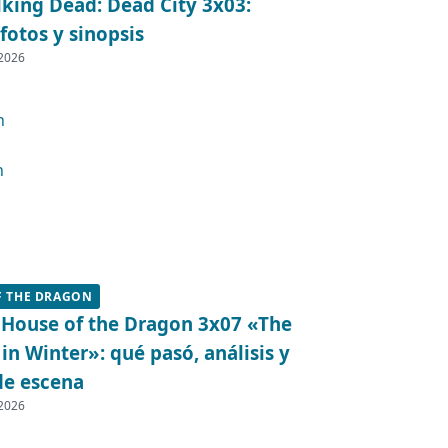
king Dead: Dead City 3x03:
fotos y sinopsis
 2026
F THE DRAGON
 House of the Dragon 3x07 «The
in Winter»: qué pasó, análisis y
de escena
 2026