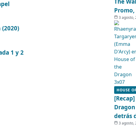
The Wal
apel
Promo, 
3 agosto,
 (2020)
ada 1 y 2
HOUSE O
[Recap]
Dragon 
detrás 
3 agosto,