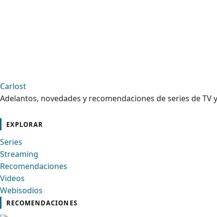
Carlost
Adelantos, novedades y recomendaciones de series de TV y
cebook
Instagram
Contacto
Pinterest
Telegram
Twitter
TikTok
YouTube
EXPLORAR
Series
Streaming
Recomendaciones
Videos
Webisodios
RECOMENDACIONES