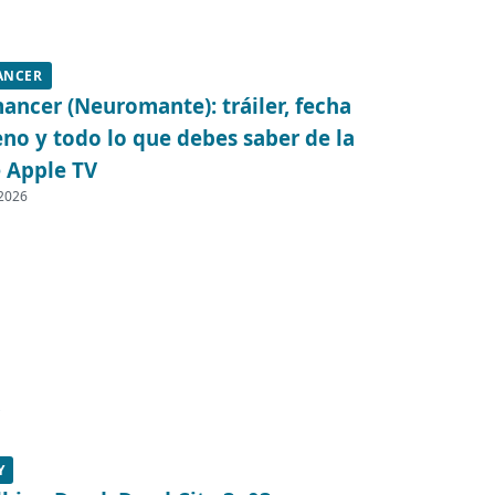
ANCER
ncer (Neuromante): tráiler, fecha
eno y todo lo que debes saber de la
e Apple TV
 2026
Y