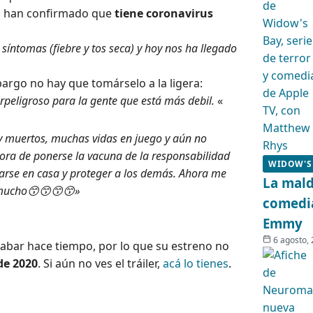
men han confirmado que
tiene coronavirus
s síntomas (fiebre y tos seca) y hoy nos ha llegado
argo no hay que tomárselo a la ligera:
rpeligroso para la gente que está más debil.
«
hay muertos, muchas vidas en juego y aún no
hora de ponerse la vacuna de la responsabilidad
WIDOW'S
arse en casa y proteger a los demás. Ahora me
La mald
s mucho😙😙😙😙»
comedia
Emmy
6 agosto,
abar hace tiempo, por lo que su estreno no
 de 2020
. Si aún no ves el tráiler,
acá lo tienes
.