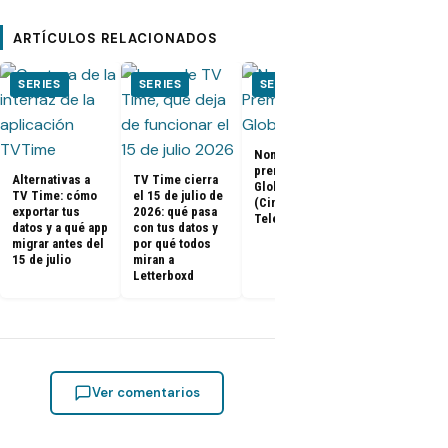
ARTÍCULOS RELACIONADOS
SERIES
SERIES
SERIES
SERIES
El Juego del
Nominados a los
Calamar:
premios Golden
Temporada 2 
Alternativas a
TV Time cierra
Globes 2025
ya tienen fe
TV Time: cómo
el 15 de julio de
(Cine y
de estreno
exportar tus
2026: qué pasa
Televisión)
datos y a qué app
con tus datos y
migrar antes del
por qué todos
15 de julio
miran a
Letterboxd
Ver comentarios