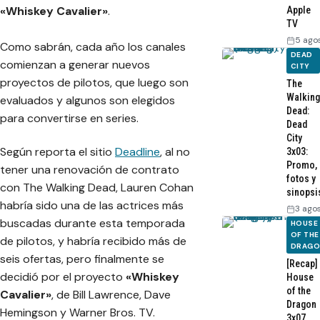
«Whiskey Cavalier»
.
Apple
TV
5 ago
Como sabrán, cada año los canales
DEAD
comienzan a generar nuevos
CITY
proyectos de pilotos, que luego son
The
Walking
evaluados y algunos son elegidos
Dead:
para convertirse en series.
Dead
City
Según reporta el sitio
Deadline
, al no
3x03:
Promo,
tener una renovación de contrato
fotos y
con The Walking Dead, Lauren Cohan
sinopsi
habría sido una de las actrices más
3 ago
buscadas durante esta temporada
HOUSE
OF THE
de pilotos, y habría recibido más de
DRAG
seis ofertas, pero finalmente se
[Recap]
decidió por el proyecto
«Whiskey
House
of the
Cavalier»
, de Bill Lawrence, Dave
Dragon
Hemingson y Warner Bros. TV.
3x07