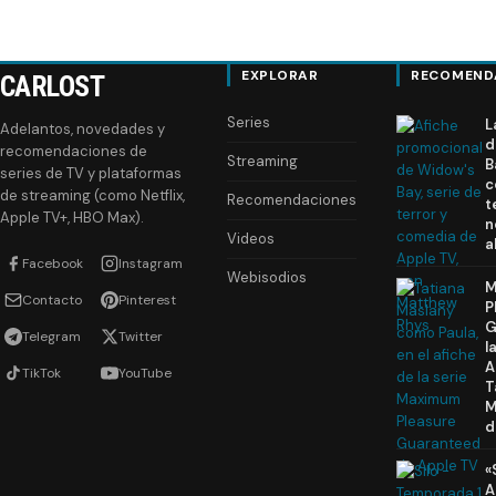
EXPLORAR
RECOMEND
CARLOST
Series
L
Adelantos, novedades y
d
recomendaciones de
Streaming
B
series de TV y plataformas
c
de streaming (como Netflix,
Recomendaciones
t
Apple TV+, HBO Max).
n
Videos
a
Facebook
Instagram
Webisodios
M
Contacto
Pinterest
P
G
Telegram
Twitter
l
A
TikTok
YouTube
T
M
d
«
A