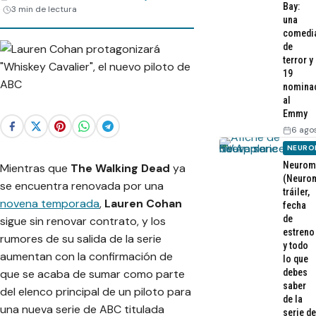
Bay:
3 min de lectura
una
comedi
de
terror y
19
nomina
al
Emmy
6 ago
NEURO
Neurom
Mientras que
The Walking Dead
ya
(Neurom
se encuentra renovada por una
tráiler,
novena temporada
,
Lauren Cohan
fecha
de
sigue sin renovar contrato, y los
estreno
rumores de su salida de la serie
y todo
aumentan con la confirmación de
lo que
que se acaba de sumar como parte
debes
saber
del elenco principal de un piloto para
de la
una nueva serie de ABC titulada
serie de