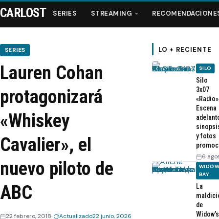
CARLOST
SERIES
STREAMING
RECOMENDACIONE
LO + RECIENTE
SERIES
Lauren Cohan
SILO
Series
Silo
3x07
protagonizará
«Radio»
Streaming
Escena
«Whiskey
adelant
sinopsi
Recomendaciones
y fotos
Cavalier», el
promoc
Videos
6 ago
nuevo piloto de
WIDOW
BAY
Webisodios
ABC
La
maldici
de
Widow’s
22 febrero, 2018
Actualizado
22 junio, 2026