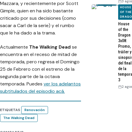
3 ago
Mazzara, y recientemente por Scott
HOUSE
Gimple, quien en ha sido bastante
OF THE
DRAG
criticado por sus decisiones (como
House
sacar a Carl de la serie) y el rumbo
of the
que le ha dado a la trama.
Dragon
3x08:
Actualmente
The Walking Dead
se
Promo,
tráiler y
encuentra en el receso de mitad de
sinopsi
temporada, pero regresa el Domingo
del final
25 de Febrero con el estreno de la
de la
tempor
segunda parte de la octava
3
temporada. Puedes
ver los adelantos
2 ago
subtitulados del episodio acá.
ETIQUETAS
Renovación
The Walking Dead