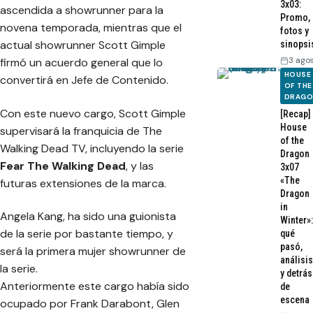
3x03:
ascendida a showrunner para la
Promo,
novena temporada, mientras que el
fotos y
actual showrunner Scott Gimple
sinopsi
3 ago
firmó un acuerdo general que lo
HOUSE
convertirá en Jefe de Contenido.
OF THE
DRAG
Con este nuevo cargo, Scott Gimple
[Recap]
House
supervisará la franquicia de The
of the
Walking Dead TV, incluyendo la serie
Dragon
Fear The Walking Dead
, y las
3x07
«The
futuras extensiones de la marca.
Dragon
in
Angela Kang, ha sido una guionista
Winter»:
de la serie por bastante tiempo, y
qué
pasó,
será la primera mujer showrunner de
análisis
la serie.
y detrás
Anteriormente este cargo había sido
de
escena
ocupado por Frank Darabont, Glen