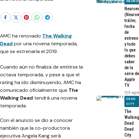
NEURO
Neurom
(Neurom
tráiler,
fecha
de
AMC ha renovado
The Walking
estreno
Dead
por una novena temporada,
y todo
lo que
que se estrenaría el 2019.
debes
saber
Cuando aún no finaliza de emitirse la
de la
serie de
octava temporada, y pese a que el
Apple
rating ha ido disminuyendo, AMC ha
TV
comunicado oficialmente que
The
5 ago
Walking Dead
tendrá una novena
DEAD
CITY
temporada.
The
Walking
Con el anuncio se dio a conocer
Dead:
también que la co-productora
Dead
City
ejecutiva Angela Kang será