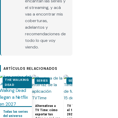
encantan las series y
el streaming, y acá
vas a encontrar mis
coberturas,
adelantos y
recomendaciones de
todo lo que voy
viendo.
ARTÍCULOS RELACIONADOS
THE WALKING
SERIES
SERIES
SERIES
DEAD
Nominados a
premios Gol
Alternativas a
TV Time cierra
Globes 2025
TV Time: cómo
el 15 de julio de
Todas las series
(Cine y
exportar tus
2026: qué pasa
del universo
Televisión)