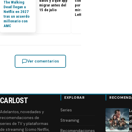
datos y a qué app
con tus datos y
The Walking
migrar antes del
por qué todos
Dead llegan a
15 de julio
miran a
Netflix en 2027
Letterboxd
tras un acuerdo
millonario con
AMC
Ver comentarios
EXPLORAR
RECOMEND
CARLOST
Series
L
Adelantos, novedades y
m
recomendaciones de
Streaming
d
series de TV y plataformas
W
de streaming (como Netflix,
Recomendaciones
B