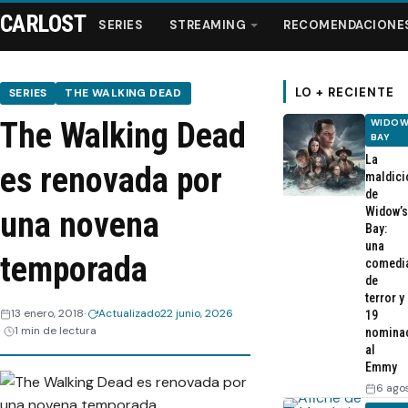
CARLOST
SERIES
STREAMING
RECOMENDACIONE
LO + RECIENTE
SERIES
THE WALKING DEAD
The Walking Dead
WIDOW
Series
BAY
La
es renovada por
maldici
Streaming
de
Widow’s
una novena
Bay:
Recomendaciones
una
temporada
comedi
de
Videos
terror y
13 enero, 2018
Actualizado
22 junio, 2026
19
1 min de lectura
nomina
Webisodios
al
Emmy
6 ago