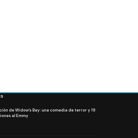
FOTOS + VIDEO – Elenco de Lost en el PaleyFest 2
ES
ción de Widow’s Bay: una comedia de terror y 19
iones al Emmy