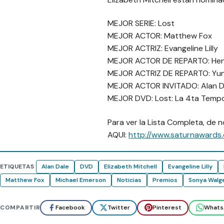
MEJOR SERIE: Lost
MEJOR ACTOR: Matthew Fox
MEJOR ACTRIZ: Evangeline Lilly
MEJOR ACTOR DE REPARTO: Henry
MEJOR ACTRIZ DE REPARTO: Yunjin
MEJOR ACTOR INVITADO: Alan Dal
MEJOR DVD: Lost: La 4ta Temp
Para ver la Lista Completa, de 
AQUI:
http://www.saturnawards.
ETIQUETAS
Alan Dale
DVD
Elizabeth Mitchell
Evangeline Lilly
Matthew Fox
Michael Emerson
Noticias
Premios
Sonya Walg
COMPARTIR
Facebook
Twitter
Pinterest
Whats