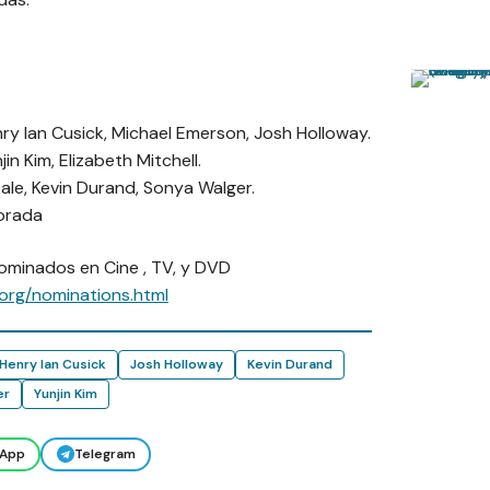
 Ian Cusick, Michael Emerson, Josh Holloway.
 Kim, Elizabeth Mitchell.
e, Kevin Durand, Sonya Walger.
orada
nominados en Cine , TV, y DVD
org/nominations.html
Henry Ian Cusick
Josh Holloway
Kevin Durand
er
Yunjin Kim
App
Telegram