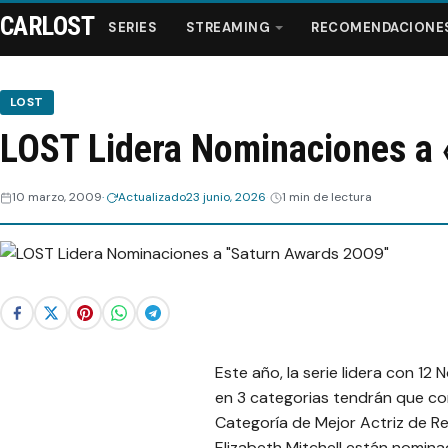
CARLOST
SERIES
STREAMING
RECOMENDACIONE
LOST
LOST Lidera Nominaciones a
Series
10 marzo, 2009
Actualizado
23 junio, 2026
1 min de lectura
Streaming
Recomendaciones
Videos
Webisodios
Este año, la serie lidera con 12 
en 3 categorias tendrán que c
Categoría de Mejor Actriz de R
Elizabeth Mitchell están nomina