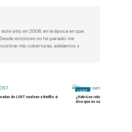
este sitio en 2008, en la época en que
e. Desde entonces no he parado: me
encontrar mis coberturas, adelantos y
LOST
radas de LOST vuelven a Netflix ✈️
¿Habrá un reboot de Lost? La nue
dice que es su sueño