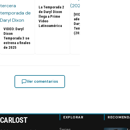
2x06: Promo
subtitulada 
La Temporada 2
español, fot
de Daryl Dixon
[VIDEO] Primer
sinopsis (Fi
llega a Prime
adelanto de
de Temporad
Video
Daryl Dixon
Latinoamérica
Temporada 3
VIDEO: Daryl
(2025)
Dixon
Temporada 3 se
estrena a finales
de 2025
Ver comentarios
EXPLORAR
RECOMEND
CARLOST
Series