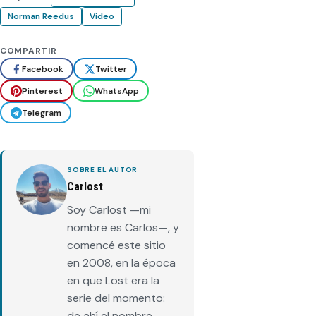
Norman Reedus
Video
COMPARTIR
Facebook
Twitter
Pinterest
WhatsApp
Telegram
SOBRE EL AUTOR
Carlost
Soy Carlost —mi
nombre es Carlos—, y
comencé este sitio
en 2008, en la época
en que Lost era la
serie del momento:
de ahí el nombre.