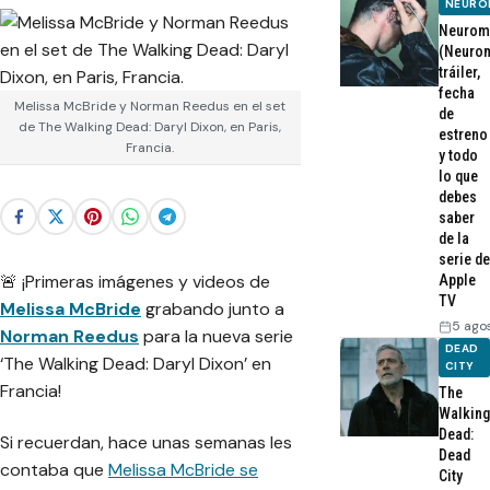
NEURO
Neurom
(Neurom
tráiler,
fecha
Melissa McBride y Norman Reedus en el set
de
de The Walking Dead: Daryl Dixon, en Paris,
estreno
Francia.
y todo
lo que
debes
saber
de la
serie de
🚨 ¡Primeras imágenes y videos de
Apple
TV
Melissa McBride
grabando junto a
5 ago
Norman Reedus
para la nueva serie
DEAD
‘The Walking Dead: Daryl Dixon’ en
CITY
Francia!
The
Walking
Dead:
Si recuerdan, hace unas semanas les
Dead
contaba que
Melissa McBride se
City