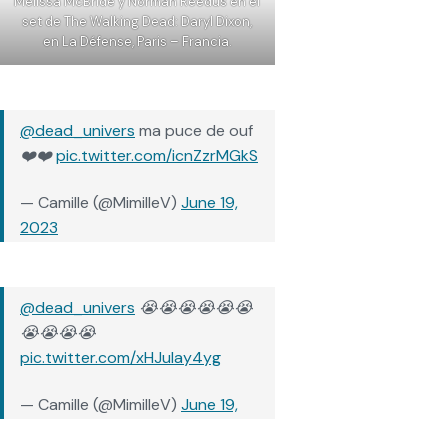
Melissa McBride y Norman Reedus en el
set de The Walking Dead: Daryl Dixon,
en La Défense, Paris – Francia.
@dead_univers
ma puce de ouf
❤️❤️
pic.twitter.com/icnZzrMGkS
— Camille (@MimilleV)
June 19,
2023
@dead_univers
😭😭😭😭😭😭
😭😭😭😭
pic.twitter.com/xHJulay4yg
— Camille (@MimilleV)
June 19,
2023