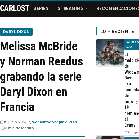
CARLOST
SERIES
STREAMING
RECOMENDACIONE
LO + RECIENTE
DARYL DIXON
Melissa McBride
WIDOW
Series
BAY
La
y Norman Reedus
maldici
Streaming
de
Widow’s
grabando la serie
Bay:
Recomendaciones
una
Daryl Dixon en
comedi
de
Videos
terror y
Francia
19
nomina
Webisodios
al
19 junio, 2023
Actualizado
22 junio, 2026
Emmy
2 min de lectura
6 ago