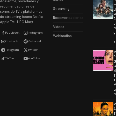
L
Adelantos, novedades y
m
recomendaciones de
Streaming
d
series de TV y plataformas
W
de streaming (como Netflix,
Recomendaciones
B
Apple TV+, HBO Max).
c
Videos
d
Facebook
Instagram
y
Webisodios
n
Contacto
Pinterest
a
Telegram
Twitter
M
P
TikTok
YouTube
G
l
d
T
T
M
q
d
«
A
T