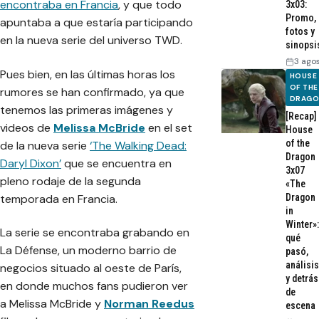
encontraba en Francia
, y que todo
3x03:
Promo,
apuntaba a que estaría participando
fotos y
en la nueva serie del universo TWD.
sinopsi
3 ago
Pues bien, en las últimas horas los
HOUSE
OF THE
rumores se han confirmado, ya que
DRAG
tenemos las primeras imágenes y
[Recap]
videos de
Melissa McBride
en el set
House
of the
de la nueva serie
‘The Walking Dead:
Dragon
Daryl Dixon’
que se encuentra en
3x07
pleno rodaje de la segunda
«The
temporada en Francia.
Dragon
in
Winter»:
La serie se encontraba grabando en
qué
La Défens
e, un moderno barrio de
pasó,
análisis
negocios situado al oeste de París,
y detrás
en donde muchos fans pudieron ver
de
a Melissa McBride y
Norman Reedus
escena