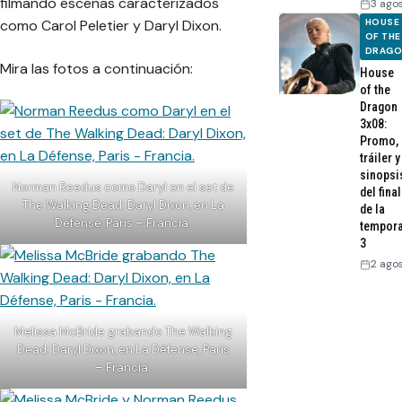
filmando escenas caracterizados
3 ago
HOUSE
como Carol Peletier y Daryl Dixon.
OF THE
DRAG
Mira las fotos a continuación:
House
of the
Dragon
3x08:
Promo,
tráiler y
sinopsi
Norman Reedus como Daryl en el set de
del final
The Walking Dead: Daryl Dixon, en La
de la
Défense, Paris – Francia.
tempor
3
2 ago
Melissa McBride grabando The Walking
Dead: Daryl Dixon, en La Défense, Paris
– Francia.