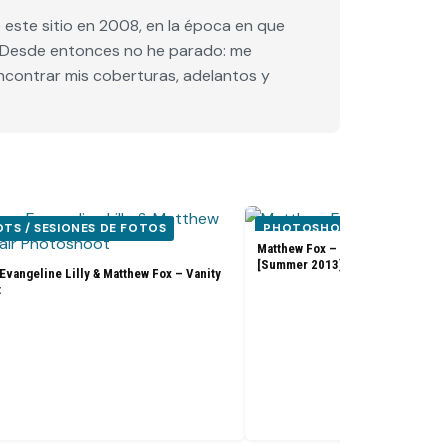
este sitio en 2008, en la época en que
e. Desde entonces no he parado: me
encontrar mis coberturas, adelantos y
S / SESIONES DE FOTOS
PHOTOSHOOTS / SESIONES
Matthew Fox – InStyle Man Magaz
[Summer 2013]
Evangeline Lilly & Matthew Fox – Vanity
t