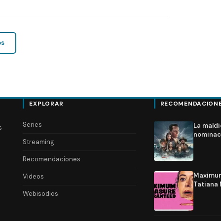
os
EXPLORAR
RECOMENDACION
Series
La maldi
s
nominac
Streaming
Recomendaciones
Maximum 
Videos
Tatiana 
Webisodios