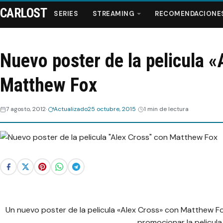
CARLOST
SERIES
STREAMING
RECOMENDACIONE
Nuevo poster de la pelicula 
Series
Matthew Fox
Streaming
7 agosto, 2012
Actualizado
25 octubre, 2015
1 min de lectura
Recomendaciones
Videos
Webisodios
Un nuevo poster de la pelicula «Alex Cross» con Matthew Fo
promocionar la pelicula 