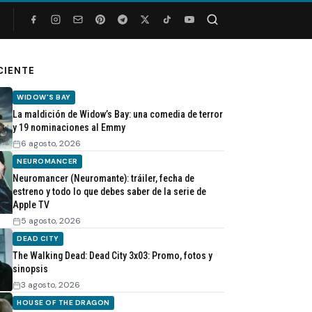
Buscar
CIENTE
WIDOW'S BAY
La maldición de Widow’s Bay: una comedia de terror
y 19 nominaciones al Emmy
6 agosto, 2026
NEUROMANCER
Neuromancer (Neuromante): tráiler, fecha de
estreno y todo lo que debes saber de la serie de
Apple TV
5 agosto, 2026
DEAD CITY
The Walking Dead: Dead City 3x03: Promo, fotos y
sinopsis
3 agosto, 2026
HOUSE OF THE DRAGON