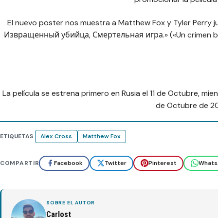
El nuevo poster nos muestra a Matthew Fox y Tyler Perry 
Извращенный убийца, Смертельная игра.» («Un crimen bruta
La película se estrena primero en Rusia el 11 de Octubre, mi
de Octubre de 20
ETIQUETAS
Alex Cross
Matthew Fox
COMPARTIR
Facebook
Twitter
Pinterest
Whats
SOBRE EL AUTOR
Carlost