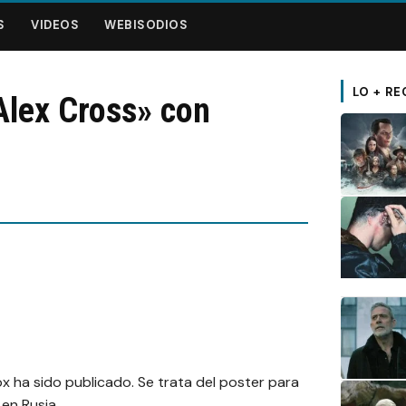
S
VIDEOS
WEBISODIOS
LO + RE
«Alex Cross» con
x ha sido publicado. Se trata del poster para
en Rusia.