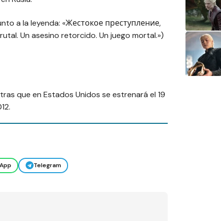
junto a la leyenda: «Жестокое преступление,
l. Un asesino retorcido. Un juego mortal.»)
entras que en Estados Unidos se estrenará el 19
12.
App
Telegram