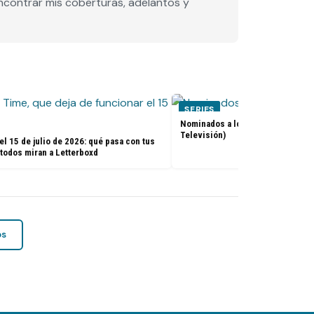
encontrar mis coberturas, adelantos y
SERIES
Nominados a los premios Golden 
Televisión)
el 15 de julio de 2026: qué pasa con tus
 todos miran a Letterboxd
os