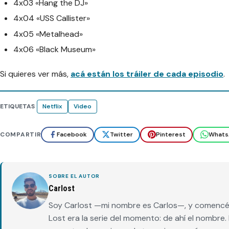
4x03 «Hang the DJ»
4x04 «USS Callister»
4x05 «Metalhead»
4x06 «Black Museum»
Si quieres ver más,
acá están los tráiler de cada episodio
.
ETIQUETAS
Netflix
Video
COMPARTIR
Facebook
Twitter
Pinterest
Whats
SOBRE EL AUTOR
Carlost
Soy Carlost —mi nombre es Carlos—, y comencé 
Lost era la serie del momento: de ahí el nombr