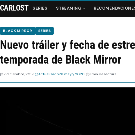
CARLOST
SERIES
STREAMING
RECOMENDACIONE
BLACK MIRROR
SERIES
Nuevo tráiler y fecha de estr
Series
temporada de Black Mirror
Streaming
7 diciembre, 2017
Actualizado
26 mayo, 2020
1 min de lectura
Recomendaciones
Videos
Webisodios