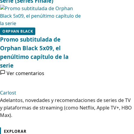
serie (Series Finale)
ORPHAN BLACK
Promo subtitulada de
Orphan Black 5x09, el
penúltimo capítulo de la
serie
Ver comentarios
Carlost
Adelantos, novedades y recomendaciones de series de TV
y plataformas de streaming (como Netflix, Apple TV+, HBO
Max).
cebook
Instagram
Contacto
Pinterest
Telegram
Twitter
TikTok
YouTube
EXPLORAR