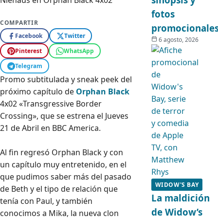
fotos
COMPARTIR
promocionale
Facebook
Twitter
6 agosto, 2026
Pinterest
WhatsApp
Telegram
Promo subtitulada y sneak peek del
próximo capítulo de
Orphan Black
4x02 «Transgressive Border
Crossing», que se estrena el Jueves
21 de Abril en BBC America.
Al fin regresó Orphan Black y con
un capítulo muy entretenido, en el
que pudimos saber más del pasado
WIDOW'S BAY
de Beth y el tipo de relación que
La maldición
tenía con Paul, y también
de Widow’s
conocimos a Mika, la nueva clon