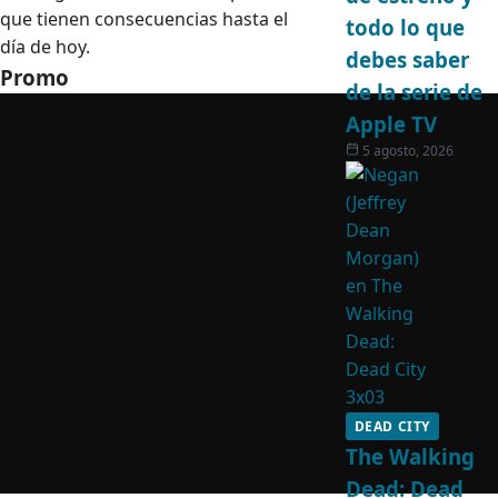
que tienen consecuencias hasta el
todo lo que
día de hoy.
debes saber
Promo
de la serie de
Apple TV
5 agosto, 2026
DEAD CITY
The Walking
Dead: Dead