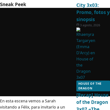
Sneak Peek
City 3x03:
Promo, fotos y
sinopsis
3 agosto, 2026
HOUSE OF THE
DRAGON
[Recap] House
En esta escena vemos a Sarah
of the Dragon
visitando a Félix, para invitarlo a un
3x07 «The