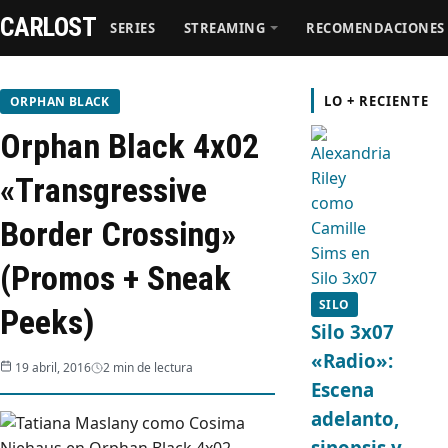
CARLOST
SERIES
STREAMING
RECOMENDACIONES
Series
LO + RECIENTE
ORPHAN BLACK
Orphan Black 4x02
Streaming
«Transgressive
Recomendaciones
Border Crossing»
Videos
(Promos + Sneak
SILO
Peeks)
Webisodios
Silo 3x07
«Radio»:
19 abril, 2016
2 min de lectura
Escena
adelanto,
sinopsis y