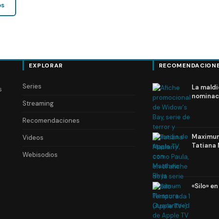
os
EXPLORAR
RECOMENDACION
Series
La maldi
s
nominac
Streaming
Recomendaciones
Maximum 
Videos
Tatiana 
Webisodios
«Silo» e