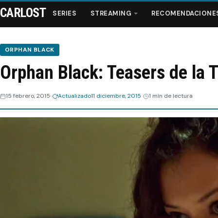
CARLOST
SERIES
STREAMING
RECOMENDACIONE
ORPHAN BLACK
Orphan Black: Teasers de la 
Series
15 febrero, 2015
Actualizado
11 diciembre, 2015
1 min de lectura
Streaming
Recomendaciones
Videos
Webisodios