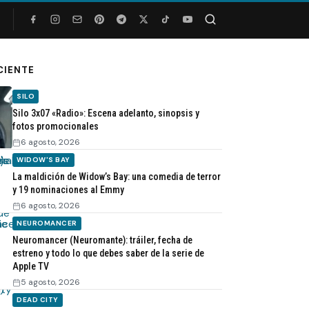
Buscar
CIENTE
SILO
Silo 3x07 «Radio»: Escena adelanto, sinopsis y
fotos promocionales
6 agosto, 2026
WIDOW'S BAY
La maldición de Widow’s Bay: una comedia de terror
y 19 nominaciones al Emmy
6 agosto, 2026
NEUROMANCER
Neuromancer (Neuromante): tráiler, fecha de
estreno y todo lo que debes saber de la serie de
Apple TV
5 agosto, 2026
DEAD CITY