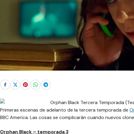
Primeras escenas de adelanto de la tercera temporada de
O
BBC America. Las cosas se complicarán cuando nuevos clones
Orphan Black – temporada 3