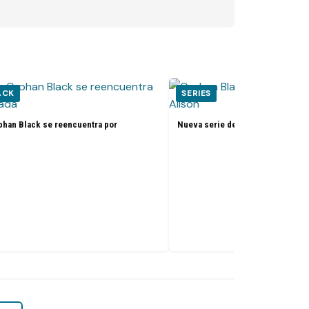
ACK
SERIES
phan Black se reencuentra por
Nueva serie de Orphan Black podr