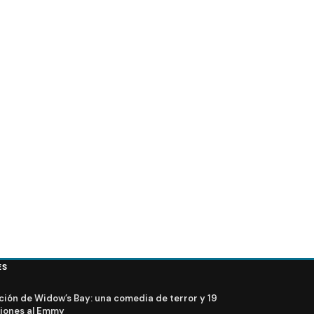
Tráiler de Black Panther 2: Wakanda Forever (Com
2022)
ES
ción de Widow’s Bay: una comedia de terror y 19
iones al Emmy