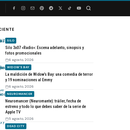
Buscar
CIENTE
SILO
Silo 3x07 «Radio»: Escena adelanto, sinopsis y
fotos promocionales
6 agosto, 2026
WIDOW'S BAY
La maldición de Widow’s Bay: una comedia de terror
y 19 nominaciones al Emmy
6 agosto, 2026
NEUROMANCER
Neuromancer (Neuromante): tráiler, fecha de
estreno y todo lo que debes saber de la serie de
Apple TV
5 agosto, 2026
DEAD CITY