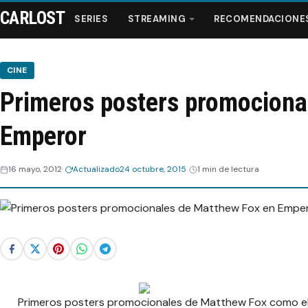
CARLOST
SERIES
STREAMING
RECOMENDACIONE
CINE
Primeros posters promociona
Series
Emperor
Streaming
16 mayo, 2012
Actualizado
24 octubre, 2015
1 min de lectura
Recomendaciones
Videos
Webisodios
Primeros posters promocionales de Matthew Fox como el G