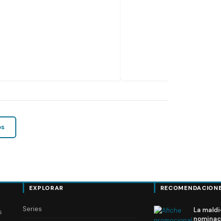
os
EXPLORAR
RECOMENDACION
Series
La maldi
s
nominac