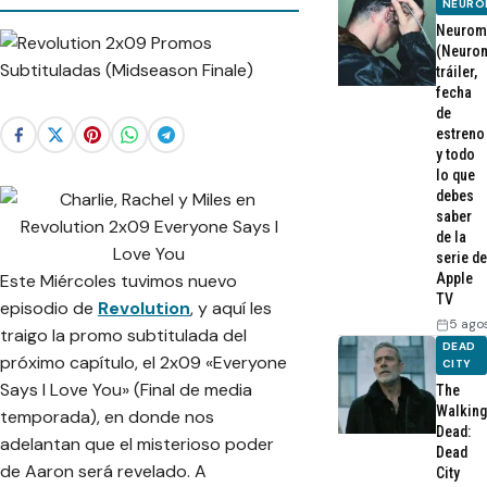
NEURO
Neurom
(Neurom
tráiler,
fecha
de
estreno
y todo
lo que
debes
saber
de la
serie de
Este Miércoles tuvimos nuevo
Apple
TV
episodio de
Revolution
, y aquí les
5 ago
traigo la promo subtitulada del
DEAD
próximo capítulo, el 2x09 «
Everyone
CITY
Says I Love You
» (Final de media
The
Walking
temporada), en donde nos
Dead:
adelantan que el misterioso poder
Dead
de Aaron será revelado. A
City