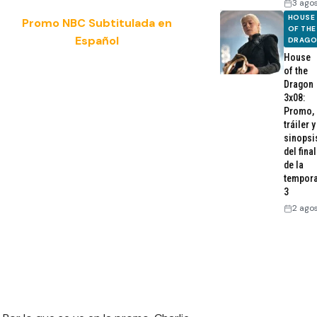
3 ago
HOUSE
Promo NBC Subtitulada en
OF THE
Español
DRAG
House
of the
Dragon
3x08:
Promo,
tráiler y
sinopsi
del final
de la
tempor
3
2 ago