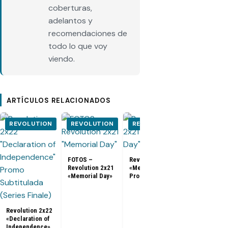
coberturas,
adelantos y
recomendaciones de
todo lo que voy
viendo.
ARTÍCULOS RELACIONADOS
REVOLUTION
REVOLUTION
REVOLUTION
REVOLUT
FOTOS –
Revolution 2x21
Revolution 2x21
«Memorial Day»
«Memorial Day»
Promo
Revolution
cancelada po
NBC luego d
dos tempora
Revolution 2x22
«Declaration of
Independence»