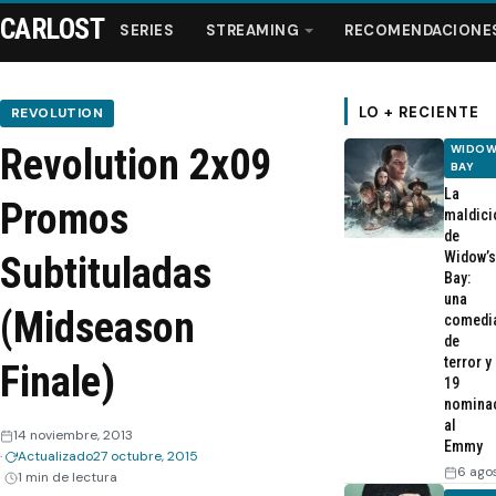
CARLOST
SERIES
STREAMING
RECOMENDACIONE
LO + RECIENTE
REVOLUTION
Revolution 2x09
WIDOW
Series
BAY
La
Promos
maldici
Streaming
de
Widow’s
Subtituladas
Bay:
Recomendaciones
una
(Midseason
comedi
de
Videos
terror y
Finale)
19
nomina
Webisodios
al
14 noviembre, 2013
Emmy
Actualizado
27 octubre, 2015
6 ago
1 min de lectura