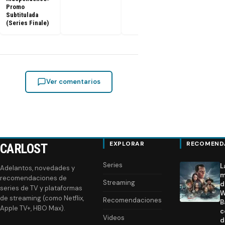
Promo
Subtitulada
(Series Finale)
Ver comentarios
EXPLORAR
RECOMEND
CARLOST
Series
L
Adelantos, novedades y
m
recomendaciones de
Streaming
d
series de TV y plataformas
W
de streaming (como Netflix,
Recomendaciones
B
Apple TV+, HBO Max).
c
Videos
d