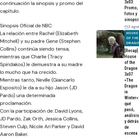
3x03:
continuación la sinopsis y promo del
Promo,
capítulo.
fotos y
sinopsi
Sinopsis Oficial de NBC:
3 ago
La relación entre Rachel (Elizabeth
HOUSE
OF THE
Mitchell) y su padre Gene (Stephen
DRAG
Collins) continúa siendo tensa,
[Recap]
mientras que Charlie (Tracy
House
of the
Spiridakos) le demuestra a su madre
Dragon
lo mucho que ha crecido.
3x07
Mientras tanto, Neville (Giancarlo
«The
Dragon
Esposito) le da a su hijo Jason (JD
in
Pardo) una determinada
Winter»:
proclamación.
qué
pasó,
Con la participación de: David Lyons,
análisis
JD Pardo, Zak Orth, Jessica Collins,
y detrás
Steven Culp, Nicole Ari Parker y David
de
escena
Aaron Baker.