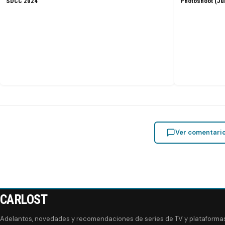
SDCC 2024
Photoshoot (Ju
Ver comentari
CARLOST
Adelantos, novedades y recomendaciones de series de TV y plataforma