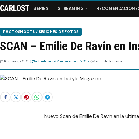
CARLOST
SERIES
STREAMING
RECOMENDACIONE
PHOTOSHOOTS / SESIONES DE FOTOS
SCAN – Emilie De Ravin en In
Series
16 mayo, 2010
Actualizado
22 noviembre, 2015
1 min de lectura
Streaming
Recomendaciones
Videos
Webisodios
Nuevo Scan de Emilie De Ravin en la ultim