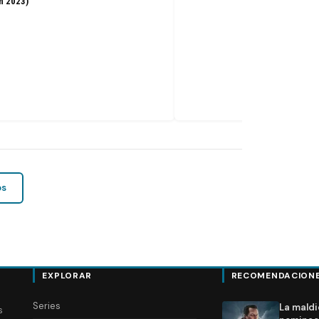
n 2023)
os
EXPLORAR
RECOMENDACION
Series
La maldi
s