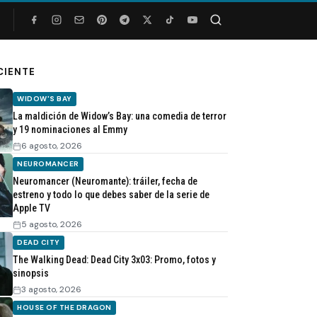
Buscar
CIENTE
WIDOW'S BAY
La maldición de Widow’s Bay: una comedia de terror
y 19 nominaciones al Emmy
6 agosto, 2026
NEUROMANCER
Neuromancer (Neuromante): tráiler, fecha de
estreno y todo lo que debes saber de la serie de
Apple TV
5 agosto, 2026
DEAD CITY
The Walking Dead: Dead City 3x03: Promo, fotos y
sinopsis
3 agosto, 2026
HOUSE OF THE DRAGON