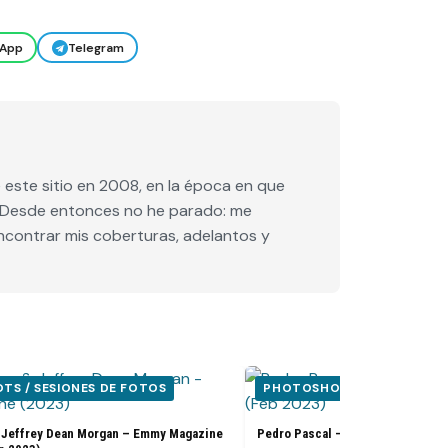
App
Telegram
este sitio en 2008, en la época en que
e. Desde entonces no he parado: me
encontrar mis coberturas, adelantos y
S / SESIONES DE FOTOS
PHOTOSHOOTS / SESIONES
 Jeffrey Dean Morgan – Emmy Magazine
Pedro Pascal – Flaunt Magazine 