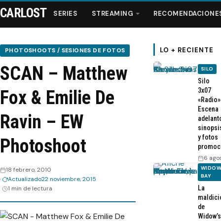
CARLOST
SERIES
STREAMING
RECOMENDACIONE
LO + RECIENTE
PHOTOSHOOTS / SESIONES DE FOTOS
SCAN – Matthew
SILO
Series
Silo
3x07
Fox & Emilie De
«Radio»
Streaming
Escena
Ravin – EW
adelant
sinopsi
Recomendaciones
y fotos
Photoshoot
promoc
Videos
6 ago
WIDOW
18 febrero, 2010
BAY
Actualizado
22 noviembre, 2015
Webisodios
La
1 min de lectura
maldici
de
Widow’s