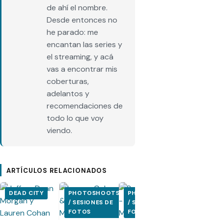
de ahí el nombre.
Desde entonces no
he parado: me
encantan las series y
el streaming, y acá
vas a encontrar mis
coberturas,
adelantos y
recomendaciones de
todo lo que voy
viendo.
ARTÍCULOS RELACIONADOS
DEAD CITY
PHOTOSHOOTS
PHOTOSHOOTS
PHOTOSH
/ SESIONES DE
/ SESIONES DE
/ SESIONE
FOTOS
FOTOS
FOTOS