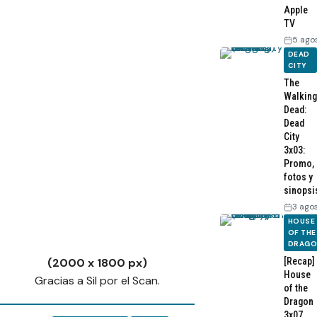
Apple
TV
5 ago
DEAD
CITY
The
Walking
Dead:
Dead
City
3x03:
Promo,
fotos y
sinopsi
3 ago
HOUSE
OF THE
DRAG
[Recap]
(2000 x 1800 px)
House
Gracias a Sil por el Scan.
of the
Dragon
3x07