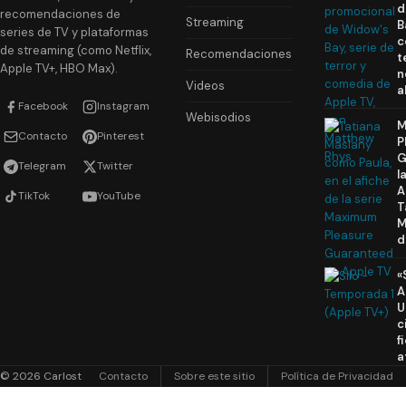
d
recomendaciones de
Streaming
B
series de TV y plataformas
c
de streaming (como Netflix,
Recomendaciones
t
Apple TV+, HBO Max).
n
Videos
a
Facebook
Instagram
Webisodios
M
Contacto
Pinterest
P
G
Telegram
Twitter
l
A
TikTok
YouTube
T
M
d
«
A
U
c
f
a
© 2026 Carlost
Contacto
Sobre este sitio
Política de Privacidad