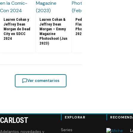
Lauren Cohan y
Lauren Cohan &
Pedro Pascal –
Jeffrey Dean
Jeffrey Dean
Flaunt Magazine
[FOTOS] Gam
Morgan de Dead
Morgan – Emmy
Photoshoot (Feb
Thrones: El f
City en SDCC
Magazine
2023)
de la serie e
2024
Photoshoot (Jun
especial de
2023)
(2019)
Ver comentarios
EXPLORAR
RECOMEND
CARLOST
Series
L
Adelantos, novedades y