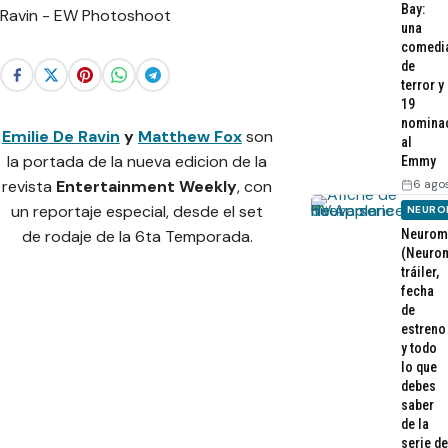
Bay:
una
comedi
de
terror y
19
nomina
Emilie De Ravin
y
Matthew Fox
son
al
la portada de la nueva edicion de la
Emmy
6 ago
revista
Entertainment Weekly
, con
un reportaje especial, desde el set
NEURO
Neurom
de rodaje de la 6ta Temporada.
(Neurom
tráiler,
fecha
de
estreno
y todo
lo que
debes
saber
de la
serie de