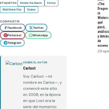
ETIQUETAS
Emilie De Ravin
Fotos
«The
Dragon
Matthew Fox
Scans
in
Winter»:
COMPARTIR
qué
pasó,
Facebook
Twitter
análisis
Pinterest
WhatsApp
y detrás
de
Telegram
escena
3 ago
SOBRE EL AUTOR
Carlost
Soy Carlost —mi
nombre es Carlos—, y
comencé este sitio
en 2008, en la época
en que Lost era la
serie del momento: