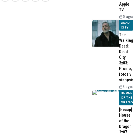
Apple
TV
5 ago
DEAD
CITY
The
Walking
Dead:
Dead
City
3x03:
Promo,
fotos y
sinopsi
3 ago
HOUSE
OF THE
DRAG
[Recap]
House
of the
Dragon
3x07