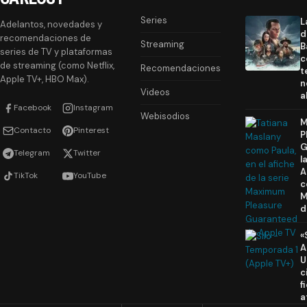
Series
L
Adelantos, novedades y
d
recomendaciones de
Streaming
B
series de TV y plataformas
c
de streaming (como Netflix,
Recomendaciones
t
Apple TV+, HBO Max).
n
Videos
a
Facebook
Instagram
Webisodios
M
Contacto
Pinterest
P
G
Telegram
Twitter
l
A
TikTok
YouTube
c
M
d
«
A
U
c
f
a