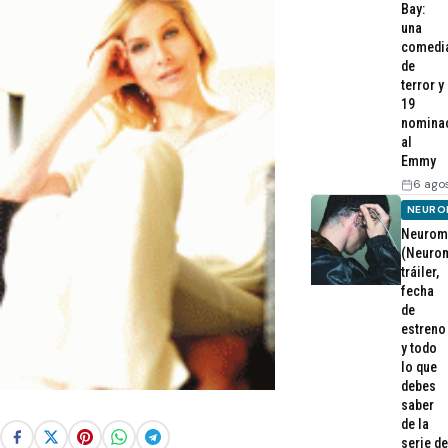
Bay:
una
comedi
de
terror y
19
nomina
al
Emmy
6 ago
NEURO
Neurom
(Neurom
tráiler,
fecha
de
estreno
y todo
lo que
debes
saber
de la
serie de