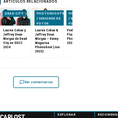
ARTÍCULOS RELACIONADOS
DEAD CITY
PHOTOSHOOTS
PHOTOSHOOTS
PHOTOSH
/ SESIONES DE
/ SESIONES DE
/ SESIONE
FOTOS
FOTOS
FOTOS
Lauren Cohan y
Lauren Cohan &
Pedro Pascal –
[FOTOS] Gam
Jeffrey Dean
Jeffrey Dean
Flaunt Magazine
Thrones: El f
Morgan de Dead
Morgan – Emmy
Photoshoot (Feb
de la serie e
City en SDCC
Magazine
2023)
especial de
2024
Photoshoot (Jun
(2019)
2023)
Ver comentarios
EXPLORAR
RECOMEND
CARLOST