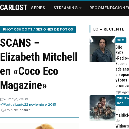
CARLOST
SERIES
STREAMING
RECOMENDACIONE
LO + RECIENTE
PHOTOSHOOTS / SESIONES DE FOTOS
SCANS –
SILO
Series
Silo
3x07
Elizabeth Mitchell
«Radio»
Streaming
Escena
en «Coco Eco
adelant
sinopsi
Recomendaciones
y fotos
Magazine»
promoc
Videos
6 ago
WIDOW
23 mayo, 2009
BAY
Actualizado
22 noviembre, 2015
Webisodios
La
1 min de lectura
maldici
de
Widow’s