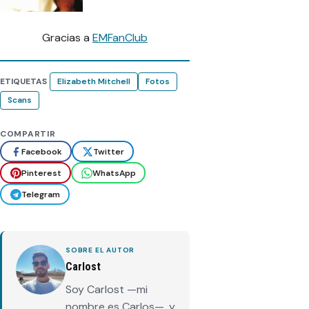
Gracias a
EMFanClub
ETIQUETAS
Elizabeth Mitchell
Fotos
Scans
COMPARTIR
Facebook
Twitter
Pinterest
WhatsApp
Telegram
SOBRE EL AUTOR
Carlost
Soy Carlost —mi
nombre es Carlos—, y