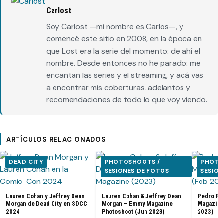
Carlost
Soy Carlost —mi nombre es Carlos—, y
comencé este sitio en 2008, en la época en
que Lost era la serie del momento: de ahí el
nombre. Desde entonces no he parado: me
encantan las series y el streaming, y acá vas
a encontrar mis coberturas, adelantos y
recomendaciones de todo lo que voy viendo.
ARTÍCULOS RELACIONADOS
DEAD CITY
PHOTOSHOOTS /
PHOT
SESIONES DE FOTOS
SESI
Lauren Cohan y Jeffrey Dean
Lauren Cohan & Jeffrey Dean
Pedro P
Morgan de Dead City en SDCC
Morgan – Emmy Magazine
Magazi
2024
Photoshoot (Jun 2023)
2023)