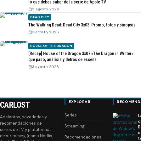
lo que debes saber de la serie de Apple TV
5 agosto, 2026
DEAD CITY
The Walking Dead: Dead City 3x03: Promo, fotos y sinopsis
3 agosto, 2026
HOUSE OF THE DRAGON
[Recap] House of the Dragon 3x07 «The Dragon in Winter»:
qué pasó, análisis y detrás de escena
3 agosto, 2026
EXPLORAR
RECOMEND
CARLOST
Series
L
Adelantos, novedades y
d
recomendaciones de
Streaming
B
series de TV y plataformas
c
de streaming (como Netflix,
Recomendaciones
t