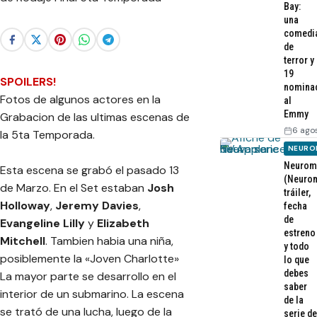
Bay:
una
comedi
de
terror y
19
SPOILERS!
nomina
Fotos de algunos actores en la
al
Emmy
Grabacion de las ultimas escenas de
6 ago
la 5ta Temporada.
NEURO
Neurom
Esta escena se grabó el pasado 13
(Neurom
de Marzo. En el Set estaban
Josh
tráiler,
Holloway
,
Jeremy Davies
,
fecha
de
Evangeline Lilly
y
Elizabeth
estreno
Mitchell
. Tambien habia una niña,
y todo
posiblemente la «Joven Charlotte»
lo que
debes
La mayor parte se desarrollo en el
saber
interior de un submarino. La escena
de la
se trató de una lucha, luego de la
serie de