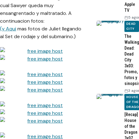
Apple
cual Sawyer queda muy
TV
ensangrentado y maltratado. A
5 ago
continuacion fotos:
DEAD
(y Aqui
mas fotos de Juliet llegando
CITY
al Set de rodaje y del submarino.)
The
Walking
Dead:
Dead
City
3x03:
Promo,
fotos y
sinopsi
3 ago
HOUSE
OF THE
DRAG
[Recap]
House
of the
Dragon
3x07