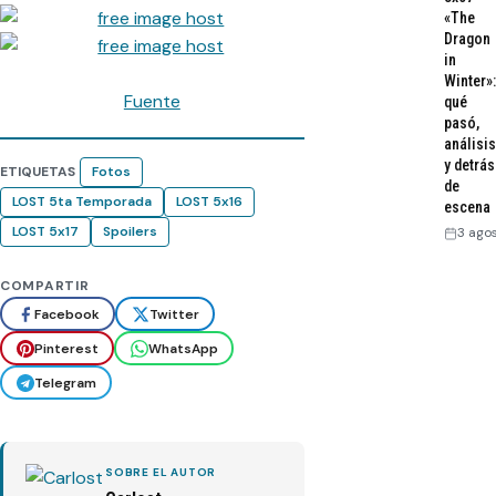
«The
Dragon
in
Winter»:
Fuente
qué
pasó,
análisis
y detrás
ETIQUETAS
Fotos
de
LOST 5ta Temporada
LOST 5x16
escena
LOST 5x17
Spoilers
3 ago
COMPARTIR
Facebook
Twitter
Pinterest
WhatsApp
Telegram
SOBRE EL AUTOR