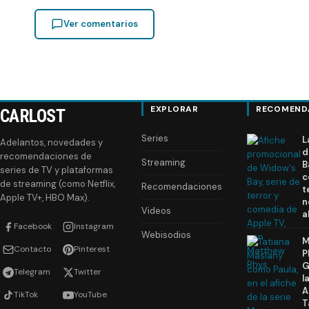
Ver comentarios
EXPLORAR
RECOMEND
CARLOST
Series
L
Adelantos, novedades y
d
recomendaciones de
Streaming
B
series de TV y plataformas
c
de streaming (como Netflix,
Recomendaciones
t
Apple TV+, HBO Max).
n
Videos
a
Facebook
Instagram
Webisodios
M
Contacto
Pinterest
P
G
Telegram
Twitter
l
A
TikTok
YouTube
T