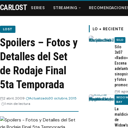
CARLOST
SERIES
STREAMING
RECOMENDACIONE
LO + RECIENTE
LOST
Spoilers – Fotos y
SILO
Series
Silo
3x07
Detalles del Set
«Radio»
Streaming
Escena
de Rodaje Final
adelant
sinopsi
Recomendaciones
y fotos
5ta Temporada
promoc
Videos
6 ago
WIDOW
2 abril, 2009
Actualizado
30 octubre, 2015
BAY
1 min de lectura
Webisodios
La
maldici
de
Widow’s