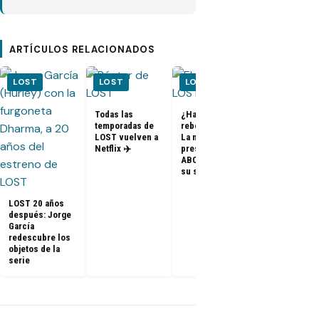
ARTÍCULOS RELACIONADOS
LOST
LOST
LOST
LOST
Todas las
¿Habrá un
temporadas de
reboot de Lost?
FOTOS + VID
LOST vuelven a
La nueva
– Elenco de 
Netflix ✈️
presidenta de
en el PaleyF
ABC dice que es
2014
su sueño
LOST 20 años
después: Jorge
García
redescubre los
objetos de la
serie