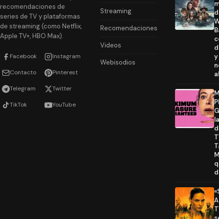
m
recomendaciones de
Streaming
d
series de TV y plataformas
W
de streaming (como Netflix,
Recomendaciones
B
Apple TV+, HBO Max).
c
Videos
d
Facebook
Instagram
y
Webisodios
n
Contacto
Pinterest
a
Telegram
Twitter
M
P
TikTok
YouTube
G
l
d
T
T
M
q
d
«
A
T
s