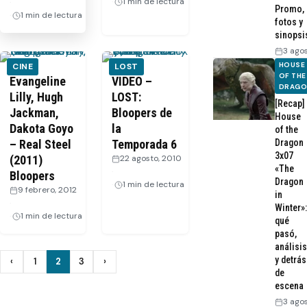
1 min de lectura
·
Promo,
1 min de lectura
fotos y
sinopsi
3 ago
HOUSE
CINE
LOST
OF THE
Evangeline
VIDEO –
DRAG
Lilly, Hugh
LOST:
[Recap]
Jackman,
Bloopers de
House
Dakota Goyo
la
of the
– Real Steel
Temporada 6
Dragon
3x07
(2011)
22 agosto, 2010
«The
·
Bloopers
Dragon
1 min de lectura
9 febrero, 2012
in
·
Winter»:
1 min de lectura
qué
pasó,
análisis
Paginación
y detrás
‹
1
2
3
›
Anterior
Siguiente
de
de
escena
3 ago