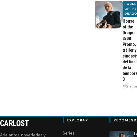
entradas
HOUSE
OF THE
DRAG
House
of the
Dragon
3x08:
Promo,
tráiler y
sinopsi
del final
de la
tempor
3
2 ago
EXPLORAR
RECOMEND
CARLOST
Series
L
Adelantos, novedades y