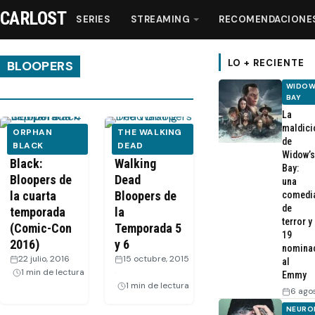
CARLOST
SERIES
STREAMING
RECOMENDACIONE
LO + RECIENTE
BLOOPERS
WIDOW
BAY
Series
La
maldici
ORPHAN
THE WALKING
de
Streaming
Orphan
BLACK
VIDEO – The
DEAD
Widow’s
Black:
Walking
Bay:
Bloopers de
Dead
una
Recomendaciones
la cuarta
Bloopers de
comedi
de
temporada
la
Videos
terror y
(Comic-Con
Temporada 5
19
2016)
y 6
nomina
22 julio, 2016
·
15 octubre, 2015
Webisodios
al
1 min de lectura
·
Emmy
1 min de lectura
6 ago
NEURO