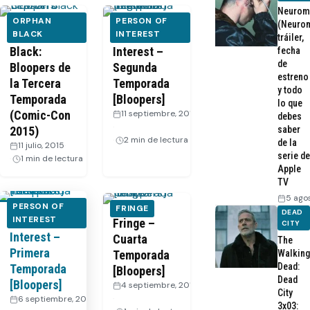
Neurom
ORPHAN
PERSON OF
(Neurom
Orphan
BLACK
Person of
INTEREST
tráiler,
Black:
Interest –
fecha
de
Bloopers de
Segunda
estreno
la Tercera
Temporada
y todo
Temporada
[Bloopers]
lo que
(Comic-Con
11 septiembre, 2013
debes
·
2015)
saber
2 min de lectura
de la
11 julio, 2015
·
serie de
1 min de lectura
Apple
TV
5 ago
PERSON OF
FRINGE
DEAD
Person of
INTEREST
Fringe –
CITY
Interest –
Cuarta
The
Primera
Temporada
Walking
Dead:
Temporada
[Bloopers]
Dead
[Bloopers]
4 septiembre, 2012
City
·
6 septiembre, 2012
3x03: