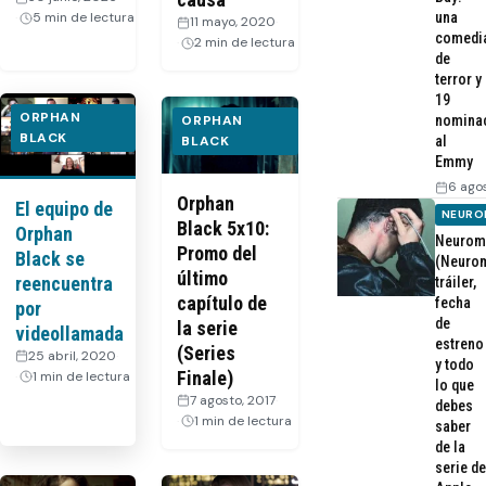
una
5 min de lectura
11 mayo, 2020
·
comedi
2 min de lectura
de
terror y
19
ORPHAN
nomina
ORPHAN
BLACK
al
BLACK
Emmy
6 ago
Orphan
El equipo de
NEURO
Black 5x10:
Orphan
Neurom
Promo del
Black se
(Neurom
último
reencuentra
tráiler,
capítulo de
fecha
por
de
la serie
videollamada
estreno
(Series
25 abril, 2020
·
y todo
Finale)
1 min de lectura
lo que
7 agosto, 2017
·
debes
1 min de lectura
saber
de la
serie de