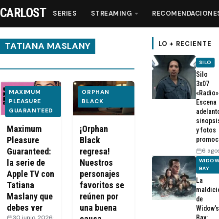
CARLOST
SERIES
STREAMING
RECOMENDACIONE
LO + RECIENTE
TATIANA MASLANY
SILO
Series
Silo
3x07
MAXIMUM
ORPHAN
«Radio»
Streaming
PLEASURE
BLACK
Escena
GUARANTEED
adelant
sinopsi
Recomendaciones
Maximum
¡Orphan
y fotos
Pleasure
Black
promoc
Guaranteed:
regresa!
6 ago
Videos
WIDOW
la serie de
Nuestros
BAY
Apple TV con
personajes
La
Webisodios
Tatiana
favoritos se
maldici
Maslany que
reúnen por
de
debes ver
una buena
Widow’s
Bay:
30 junio, 2026
·
causa