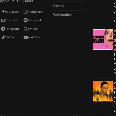
Apple TV+, HBO Max).
c
Videos
d
Facebook
Instagram
y
Webisodios
n
Contacto
Pinterest
a
Telegram
Twitter
M
P
TikTok
YouTube
G
l
d
T
T
M
q
d
«
A
T
s
c
f
a