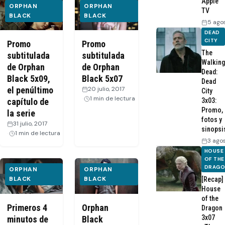
Apple
ORPHAN
ORPHAN
TV
BLACK
BLACK
5 ago
DEAD
CITY
Promo
Promo
The
subtitulada
subtitulada
Walking
de Orphan
de Orphan
Dead:
Black 5x09,
Black 5x07
Dead
el penúltimo
20 julio, 2017
·
City
1 min de lectura
3x03:
capítulo de
Promo,
la serie
fotos y
31 julio, 2017
·
sinopsi
1 min de lectura
3 ago
HOUSE
OF THE
DRAG
ORPHAN
ORPHAN
BLACK
BLACK
[Recap]
House
of the
Primeros 4
Orphan
Dragon
3x07
minutos de
Black