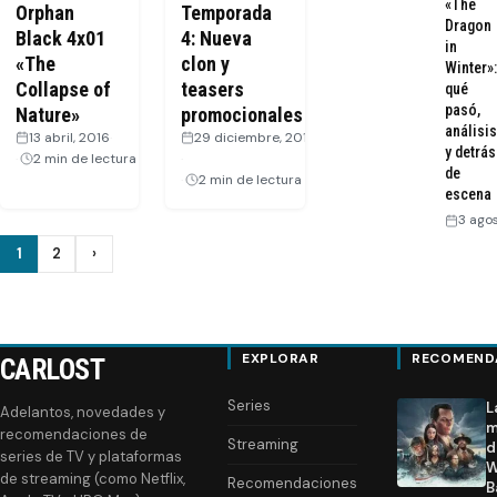
«The
Orphan
Temporada
Dragon
Black 4x01
4: Nueva
in
«The
clon y
Winter»:
Collapse of
teasers
qué
pasó,
Nature»
promocionales
análisis
13 abril, 2016
·
29 diciembre, 2015
y detrás
2 min de lectura
·
de
2 min de lectura
escena
3 ago
Paginación
1
2
›
Siguiente
de
entradas
EXPLORAR
RECOMEND
CARLOST
Series
L
Adelantos, novedades y
m
recomendaciones de
Streaming
d
series de TV y plataformas
W
de streaming (como Netflix,
Recomendaciones
B