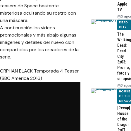
Apple
teasers de Space bastante
TV
misteriosa ocultando su rostro con
5 ago
una máscara.
DEAD
A continuación los videos
CITY
The
promocionales y más abajo algunas
Walking
imágenes y detalles del nuevo clon
Dead:
compartidos por los creadores de la
Dead
serie.
City
3x03:
Promo,
ORPHAN BLACK Temporada 4 Teaser
fotos y
(BBC America 2016)
sinopsi
3 ago
HOUSE
OF THE
DRAG
[Recap]
House
of the
Dragon
3x07