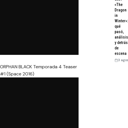
«The
Dragon
in
Winter»:
qué
pasó,
análisis
y detrás
de
escena
3 ago
ORPHAN BLACK Temporada 4 Teaser
#1 (Space 2016)