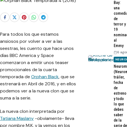
Bay:
una
comedi
de
terror y
19
Para todos los que estamos
nomina
al
ansiosos por volver a ver a las
Emmy
seestras
, les cuento que hace unos
6 ago
días BBC America y Space
NEURO
comenzaron a emitir unos teaser
Neurom
promocionales de la cuarta
(Neurom
temporada de
Orphan Black
, que se
tráiler,
fecha
estrenará en Abril de 2016, y en ellos
de
podemos ver a la nueva clon que se
estreno
suma a la serie.
y todo
lo que
debes
La nueva clon interpretada por
saber
Tatiana Maslany
-obviamente- lleva
de la
por nombre M.K. y la vemos en los
serie de