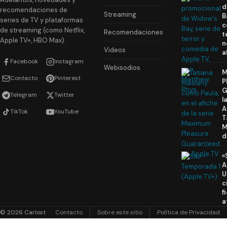
d
recomendaciones de
Streaming
B
series de TV y plataformas
c
de streaming (como Netflix,
Recomendaciones
t
Apple TV+, HBO Max).
n
Videos
a
Facebook
Instagram
Webisodios
M
Contacto
Pinterest
P
G
Telegram
Twitter
l
A
TikTok
YouTube
T
M
d
«
A
U
c
f
a
© 2026 Carlost
Contacto
Sobre este sitio
Política de Privacidad