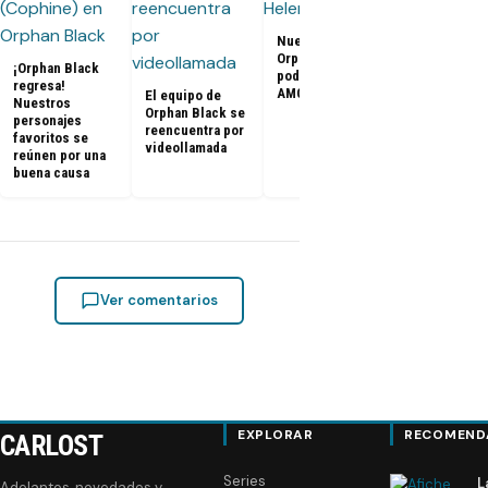
Orphan Blac
Nueva serie de
5x10: Promo 
Orphan Black
último capít
¡Orphan Black
podría llegar a
de la serie
regresa!
AMC
El equipo de
(Series Fina
Nuestros
Orphan Black se
personajes
reencuentra por
favoritos se
videollamada
reúnen por una
buena causa
Ver comentarios
EXPLORAR
RECOMEND
CARLOST
Series
L
Adelantos, novedades y