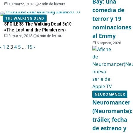
Bay: una
10 marzo, 2018
·
2 min de lectura
comedia de
terror y 19
THE WALKING DEAD
SPOILERS The Walking Dead 8x10
nominaciones
«The Lost and the Plunderers»
al Emmy
3 marzo, 2018
·
4 min de lectura
6 agosto, 2026
Anterior
Siguiente
Paginación
‹
1
2
3
4
5
…
15
›
de
entradas
NEUROMANCER
Neuromancer
(Neuromante):
tráiler, fecha
de estreno y