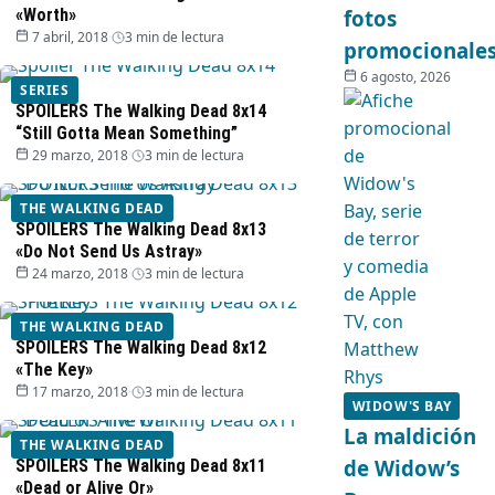
«Worth»
fotos
7 abril, 2018
·
3 min de lectura
promocionale
6 agosto, 2026
SERIES
SPOILERS The Walking Dead 8x14
“Still Gotta Mean Something”
29 marzo, 2018
·
3 min de lectura
THE WALKING DEAD
SPOILERS The Walking Dead 8x13
«Do Not Send Us Astray»
24 marzo, 2018
·
3 min de lectura
THE WALKING DEAD
SPOILERS The Walking Dead 8x12
«The Key»
17 marzo, 2018
·
3 min de lectura
WIDOW'S BAY
La maldición
THE WALKING DEAD
de Widow’s
SPOILERS The Walking Dead 8x11
«Dead or Alive Or»