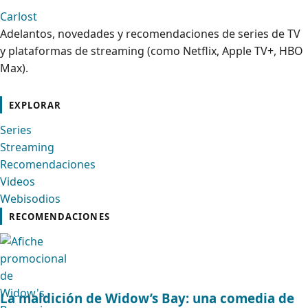
Carlost
Adelantos, novedades y recomendaciones de series de TV
y plataformas de streaming (como Netflix, Apple TV+, HBO
Max).
cebook
Instagram
Contacto
Pinterest
Telegram
Twitter
TikTok
YouTube
EXPLORAR
Series
Streaming
Recomendaciones
Videos
Webisodios
RECOMENDACIONES
La maldición de Widow’s Bay: una comedia de