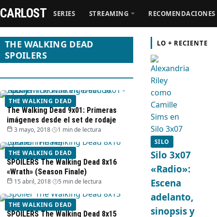
CARLOST
SERIES
STREAMING
RECOMENDACIONES
THE WALKING DEAD
LO + RECIENTE
Series
SPOILERS
Streaming
Recomendaciones
THE WALKING DEAD
The Walking Dead 9x01: Primeras
imágenes desde el set de rodaje
Videos
3 mayo, 2018
·
1 min de lectura
SILO
Webisodios
THE WALKING DEAD
Silo 3x07
SPOILERS The Walking Dead 8x16
«Radio»:
«Wrath» (Season Finale)
Escena
15 abril, 2018
·
5 min de lectura
adelanto,
THE WALKING DEAD
sinopsis y
SPOILERS The Walking Dead 8x15