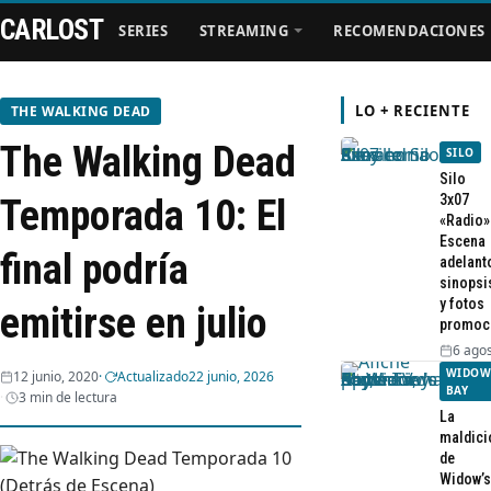
CARLOST
SERIES
STREAMING
RECOMENDACIONES
LO + RECIENTE
THE WALKING DEAD
The Walking Dead
SILO
Series
Silo
3x07
Temporada 10: El
«Radio»
Streaming
Escena
final podría
adelant
sinopsi
Recomendaciones
y fotos
emitirse en julio
promoc
Videos
6 agos
WIDOW
12 junio, 2020
Actualizado
22 junio, 2026
BAY
3 min de lectura
Webisodios
La
maldici
de
Widow’s