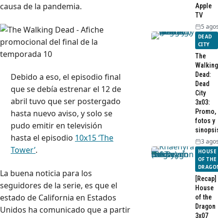
causa de la pandemia.
Apple
TV
5 agos
DEAD
CITY
The
Walking
Dead:
Debido a eso, el episodio final
Dead
que se debía estrenar el 12 de
City
abril tuvo que ser postergado
3x03:
Promo,
hasta nuevo aviso, y solo se
fotos y
pudo emitir en televisión
sinopsi
hasta el episodio
10x15 ‘The
3 agos
Tower’
.
HOUSE
OF THE
DRAGO
La buena noticia para los
[Recap]
seguidores de la serie, es que el
House
estado de California en Estados
of the
Dragon
Unidos ha comunicado que a partir
3x07