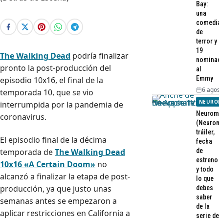
Bay:
una
comedi
de
terror y
19
The Walking Dead
podría finalizar
nomina
pronto la post-producción del
al
Emmy
episodio 10x16, el final de la
6 agos
temporada 10, que se vio
NEURO
interrumpida por la pandemia de
Neurom
coronavirus.
(Neurom
tráiler,
El episodio final de la décima
fecha
de
temporada de
The Walking Dead
estreno
10x16 «A Certain Doom»
no
y todo
alcanzó a finalizar la etapa de post-
lo que
producción, ya que justo unas
debes
saber
semanas antes se empezaron a
de la
aplicar restricciones en California a
serie de