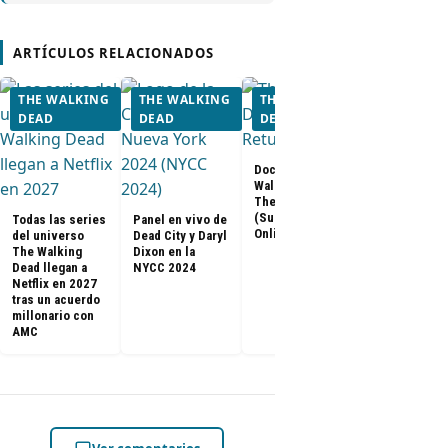
ARTÍCULOS RELACIONADOS
THE WALKING
THE WALKING
THE WALKING
THE WALK
DEAD
DEAD
DEAD
DEAD
Documental The
Walking Dead:
Los últimos
The Return
capítulos de
(Subtitulado
Todas las series
Panel en vivo de
Walking Dea
Online)
del universo
Dead City y Daryl
llegan a Netf
The Walking
Dixon en la
Latinoaméri
Dead llegan a
NYCC 2024
Netflix en 2027
tras un acuerdo
millonario con
AMC