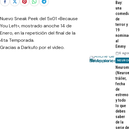
Bay:
una
comedi
Nuevo Sneak Peek del 5x01 «Because
de
terror y
You Left», mostrado anoche 14 de
19
Enero, en la repetición del final de la
nomina
4ta Temporada.
al
Emmy
Gracias a Darkufo por el video.
6 ago
NEURO
Neurom
(Neurom
tráiler,
fecha
de
estreno
y todo
lo que
debes
saber
de la
serie de