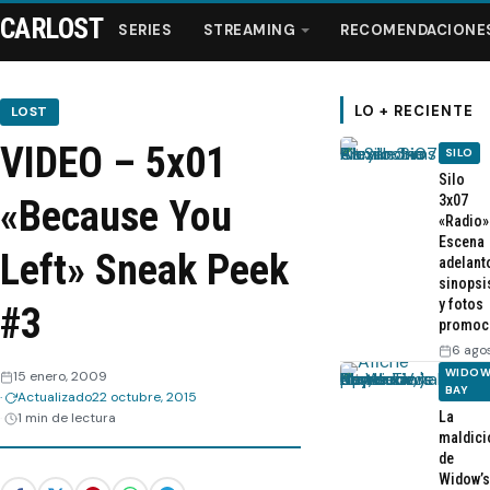
CARLOST
SERIES
STREAMING
RECOMENDACIONE
LO + RECIENTE
LOST
VIDEO – 5x01
SILO
Series
Silo
3x07
«Because You
«Radio»
Streaming
Escena
Left» Sneak Peek
adelant
sinopsi
Recomendaciones
y fotos
#3
promoc
Videos
6 ago
WIDOW
15 enero, 2009
BAY
Actualizado
22 octubre, 2015
Webisodios
La
1 min de lectura
maldici
de
Widow’s