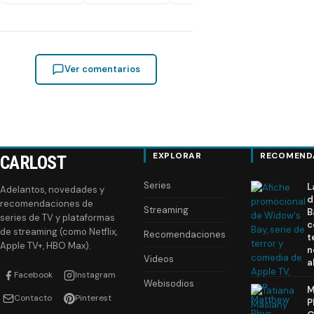
Ver comentarios
EXPLORAR
RECOMEND
CARLOST
Series
L
Adelantos, novedades y
d
recomendaciones de
Streaming
B
series de TV y plataformas
c
de streaming (como Netflix,
Recomendaciones
t
Apple TV+, HBO Max).
n
Videos
a
Facebook
Instagram
Webisodios
M
Contacto
Pinterest
P