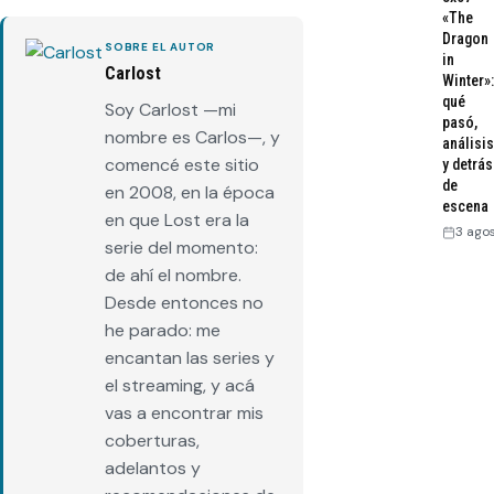
«The
Dragon
SOBRE EL AUTOR
in
Carlost
Winter»:
qué
Soy Carlost —mi
pasó,
nombre es Carlos—, y
análisis
comencé este sitio
y detrás
de
en 2008, en la época
escena
en que Lost era la
3 ago
serie del momento:
de ahí el nombre.
Desde entonces no
he parado: me
encantan las series y
el streaming, y acá
vas a encontrar mis
coberturas,
adelantos y