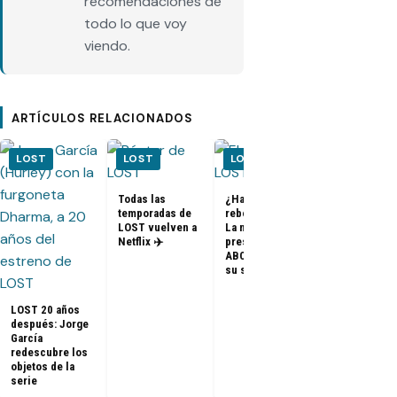
recomendaciones de
todo lo que voy
viendo.
ARTÍCULOS RELACIONADOS
LOST
LOST
LOST
LOST
Todas las
¿Habrá un
temporadas de
reboot de Lost?
FOTOS + VID
LOST vuelven a
La nueva
– Elenco de 
Netflix ✈️
presidenta de
en el PaleyF
ABC dice que es
2014
su sueño
LOST 20 años
después: Jorge
García
redescubre los
objetos de la
serie