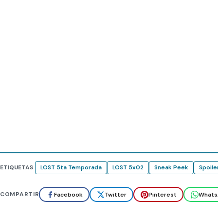
ETIQUETAS
LOST 5ta Temporada
LOST 5x02
Sneak Peek
Spoile
COMPARTIR
Facebook
Twitter
Pinterest
Whats