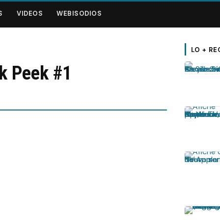
S
VIDEOS
WEBISODIOS
LO + RE
k Peek #1