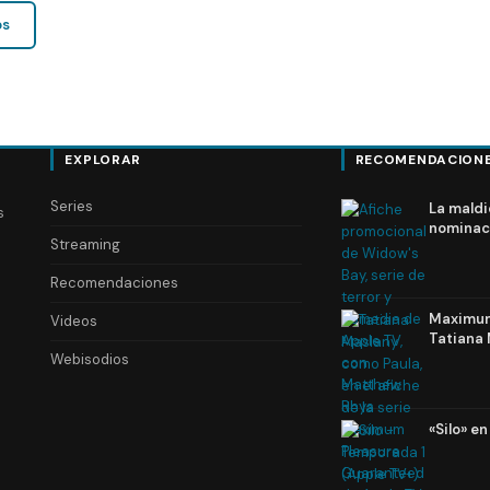
os
EXPLORAR
RECOMENDACION
Series
La maldi
s
nominac
Streaming
Recomendaciones
Maximum 
Videos
Tatiana 
Webisodios
«Silo» e