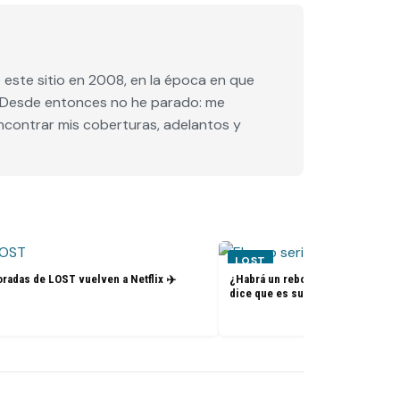
este sitio en 2008, en la época en que
e. Desde entonces no he parado: me
encontrar mis coberturas, adelantos y
LOST
radas de LOST vuelven a Netflix ✈️
¿Habrá un reboot de Lost? La nue
dice que es su sueño