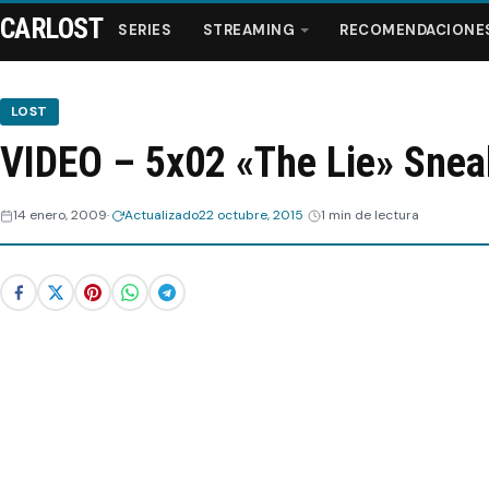
CARLOST
SERIES
STREAMING
RECOMENDACIONE
LOST
VIDEO – 5x02 «The Lie» Snea
Series
14 enero, 2009
Actualizado
22 octubre, 2015
1 min de lectura
Streaming
Recomendaciones
Videos
Webisodios