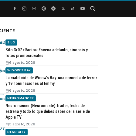
Buscar
CIENTE
SILO
Silo 3x07 «Radio»: Escena adelanto, sinopsis y
fotos promocionales
6 agosto, 2026
WIDOW'S BAY
La maldición de Widow’s Bay: una comedia de terror
y 19 nominaciones al Emmy
6 agosto, 2026
NEUROMANCER
Neuromancer (Neuromante): tráiler, fecha de
estreno y todo lo que debes saber de la serie de
Apple TV
5 agosto, 2026
DEAD CITY