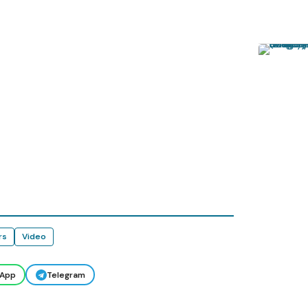
rs
Video
App
Telegram