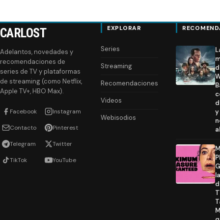
EXPLORAR
RECOMEND
CARLOST
Series
L
Adelantos, novedades y
m
recomendaciones de
Streaming
d
series de TV y plataformas
W
de streaming (como Netflix,
Recomendaciones
B
Apple TV+, HBO Max).
c
Videos
d
Facebook
Instagram
y
Webisodios
n
Contacto
Pinterest
a
Telegram
Twitter
M
P
TikTok
YouTube
G
l
d
T
T
M
q