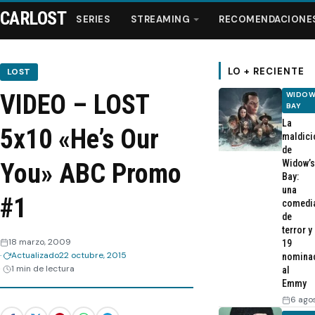
CARLOST
SERIES
STREAMING
RECOMENDACIONE
LO + RECIENTE
LOST
VIDEO – LOST
WIDOW
Series
BAY
La
5x10 «He’s Our
maldici
Streaming
de
Widow’s
You» ABC Promo
Bay:
Recomendaciones
una
#1
comedi
de
Videos
terror y
18 marzo, 2009
19
Actualizado
22 octubre, 2015
nomina
Webisodios
1 min de lectura
al
Emmy
6 ago