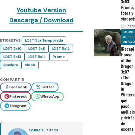
3x03:
Promo,
Youtube Version
fotos y
Descarga / Download
sinopsi
3 ago
HOUSE
OF THE
ETIQUETAS
LOST 5ta Temporada
DRAG
LOST 5x10
LOST 5x11
LOST 5x12
[Recap]
House
LOST 5x13
LOST 5x14
Promo
of the
Spoilers
Video
Dragon
3x07
«The
COMPARTIR
Dragon
Facebook
Twitter
in
Winter»:
Pinterest
WhatsApp
qué
Telegram
pasó,
análisis
y detrás
de
escena
SOBRE EL AUTOR