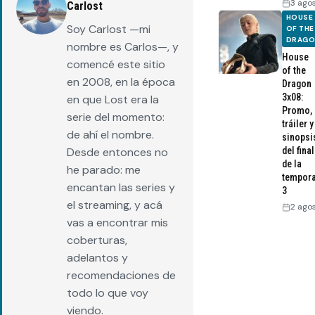
3 ago
Carlost
HOUSE
Soy Carlost —mi
OF THE
DRAG
nombre es Carlos—, y
House
comencé este sitio
of the
en 2008, en la época
Dragon
3x08:
en que Lost era la
Promo,
serie del momento:
tráiler y
de ahí el nombre.
sinopsi
Desde entonces no
del final
de la
he parado: me
tempor
encantan las series y
3
el streaming, y acá
2 ago
vas a encontrar mis
coberturas,
adelantos y
recomendaciones de
todo lo que voy
viendo.