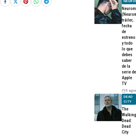
NEURO
Neurom
(Neurom
tráiler,
fecha
de
estreno
y todo
lo que
debes
saber
de la
serie de
Apple
TV
5 ago
DEAD
CITY
The
Walking
Dead:
Dead
City