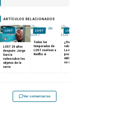
ARTÍCULOS RELACIONADOS
LOST
LOST
LOST
LOST
Todas las
¿Habrá un
temporadas de
reboot de Lost?
LOST 20 años
FOTOS + VID
LOST vuelven a
La nueva
después: Jorge
– Elenco de 
Netflix ✈️
presidenta de
García
en el PaleyF
ABC dice que es
redescubre los
2014
su sueño
objetos de la
serie
Ver comentarios