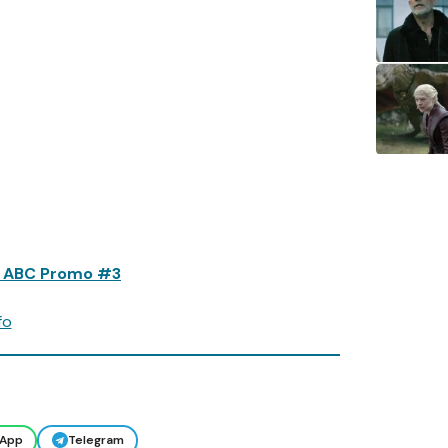
" ABC Promo #3
fo
App
Telegram