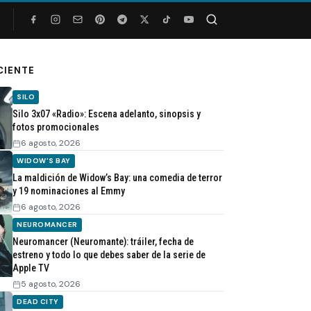
Buscar
CIENTE
SILO
Silo 3x07 «Radio»: Escena adelanto, sinopsis y
fotos promocionales
6 agosto, 2026
WIDOW'S BAY
La maldición de Widow’s Bay: una comedia de terror
y 19 nominaciones al Emmy
6 agosto, 2026
NEUROMANCER
Neuromancer (Neuromante): tráiler, fecha de
estreno y todo lo que debes saber de la serie de
Apple TV
5 agosto, 2026
DEAD CITY