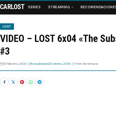
CARLOST
SERIES
STREAMING
RECOMENDACIONE
LOST
VIDEO – LOST 6x04 «The Sub
Series
#3
Streaming
12 febrero, 2010
Actualizado
20 enero, 2016
1 min de lectura
Recomendaciones
Videos
Webisodios