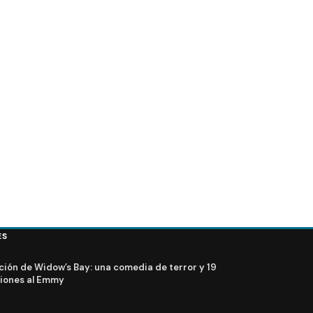
va presidenta de ABC
FOTOS + VIDEO – Elenco de Lost en el PaleyFest 2
ES
ción de Widow’s Bay: una comedia de terror y 19
iones al Emmy