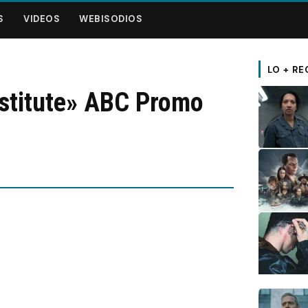
S
VIDEOS
WEBISODIOS
LO + RE
stitute» ABC Promo