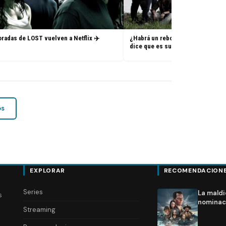
radas de LOST vuelven a Netflix ✈️
¿Habrá un reboot de Lost? La nue
dice que es su sueño
os
EXPLORAR
RECOMENDACION
Series
La maldi
s
nominac
Streaming