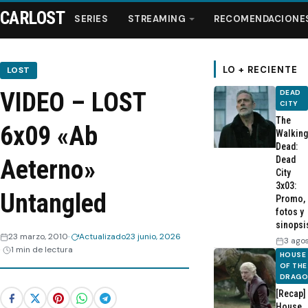
CARLOST
SERIES
STREAMING
RECOMENDACIONE
LO + RECIENTE
LOST
VIDEO – LOST
DEAD
Series
CITY
The
6x09 «Ab
Walking
Streaming
Dead:
Dead
Aeterno»
City
Recomendaciones
3x03:
Untangled
Promo,
fotos y
Videos
sinopsi
23 marzo, 2010
Actualizado
23 junio, 2026
3 ago
1 min de lectura
Webisodios
HOUSE
OF THE
DRAG
[Recap]
House