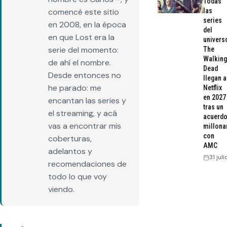
Todas
las
comencé este sitio
series
en 2008, en la época
del
en que Lost era la
univers
serie del momento:
The
Walking
de ahí el nombre.
Dead
Desde entonces no
llegan a
he parado: me
Netflix
en 2027
encantan las series y
tras un
el streaming, y acá
acuerd
vas a encontrar mis
millona
con
coberturas,
AMC
adelantos y
31 jul
recomendaciones de
todo lo que voy
viendo.