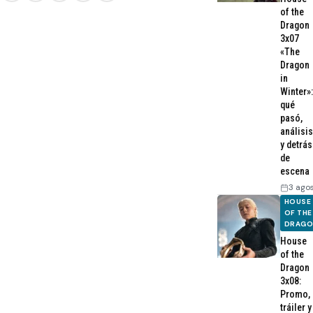
of the
Dragon
3x07
«The
Dragon
in
Winter»:
qué
pasó,
análisis
y detrás
de
escena
3 ago
HOUSE
OF THE
DRAG
House
of the
Dragon
3x08:
Promo,
tráiler y