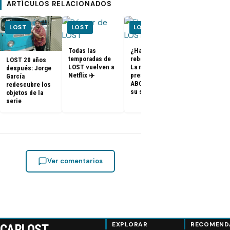
ARTÍCULOS RELACIONADOS
LOST
LOST
LOST
LOST
Todas las
¿Habrá un
temporadas de
reboot de Lost?
LOST 20 años
FOTOS + VID
LOST vuelven a
La nueva
después: Jorge
– Elenco de 
Netflix ✈️
presidenta de
García
en el PaleyF
ABC dice que es
redescubre los
2014
su sueño
objetos de la
serie
Ver comentarios
EXPLORAR
RECOMEND
CARLOST