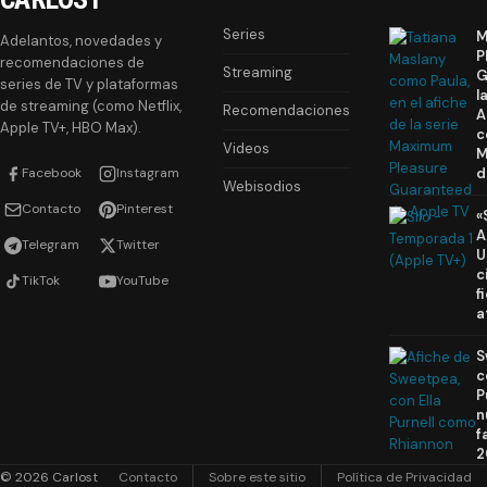
Series
M
Adelantos, novedades y
P
recomendaciones de
Streaming
G
series de TV y plataformas
l
de streaming (como Netflix,
Recomendaciones
A
Apple TV+, HBO Max).
c
Videos
M
Facebook
Instagram
d
Webisodios
Contacto
Pinterest
«
A
Telegram
Twitter
U
c
TikTok
YouTube
f
a
S
c
P
n
f
2
© 2026 Carlost
Contacto
Sobre este sitio
Política de Privacidad