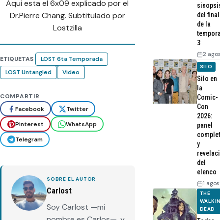
Aqui esta el 6x09 explicado por el
sinopsi
Dr.Pierre Chang. Subtitulado por
del final
de la
Lostzilla
tempor
3
2 ago
ETIQUETAS
LOST 6ta Temporada
SILO
LOST Untangled
Video
Silo en
la
COMPARTIR
Comic-
Con
Facebook
Twitter
2026:
Pinterest
WhatsApp
panel
comple
Telegram
y
revelac
del
elenco
SOBRE EL AUTOR
1 agos
Carlost
THE
WALKI
Soy Carlost —mi
DEAD
nombre es Carlos—, y