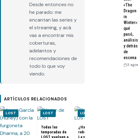
Desde entonces no
«The
Dragon
he parado: me
in
encantan las series y
Winter»:
el streaming, y acá
qué
pasó,
vas a encontrar mis
análisis
coberturas,
y detrás
adelantos y
de
recomendaciones de
escena
3 ago
todo lo que voy
viendo.
ARTÍCULOS RELACIONADOS
LOST
LOST
LOST
LOST
Todas las
¿Habrá un
temporadas de
reboot de Lost?
FOTOS + VID
LOST vuelven a
La nueva