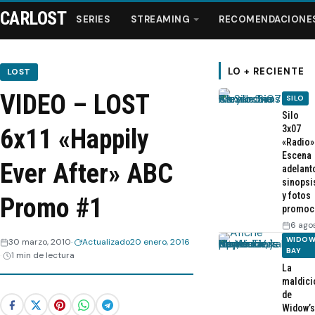
CARLOST
SERIES
STREAMING
RECOMENDACIONE
LO + RECIENTE
LOST
VIDEO – LOST
SILO
Series
Silo
3x07
6x11 «Happily
«Radio»
Streaming
Escena
Ever After» ABC
adelant
sinopsi
Recomendaciones
y fotos
Promo #1
promoc
Videos
6 ago
WIDOW
30 marzo, 2010
Actualizado
20 enero, 2016
BAY
1 min de lectura
Webisodios
La
maldici
de
Widow’s