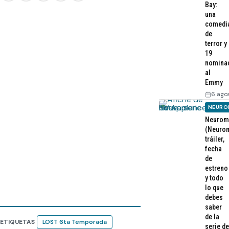
Bay:
una
comedi
de
terror y
19
nomina
al
Emmy
6 ago
NEURO
Neurom
(Neurom
tráiler,
fecha
de
estreno
y todo
lo que
debes
saber
de la
ETIQUETAS
LOST 6ta Temporada
serie de