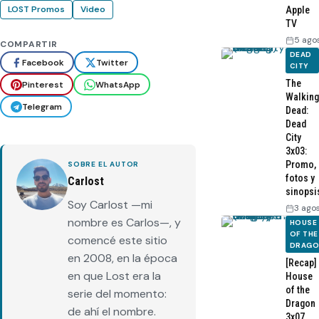
LOST Promos
Video
Apple
TV
5 ago
COMPARTIR
DEAD
Facebook
Twitter
CITY
The
Pinterest
WhatsApp
Walking
Telegram
Dead:
Dead
City
3x03:
Promo,
SOBRE EL AUTOR
fotos y
Carlost
sinopsi
Soy Carlost —mi
3 ago
nombre es Carlos—, y
HOUSE
OF THE
comencé este sitio
DRAG
en 2008, en la época
[Recap]
en que Lost era la
House
of the
serie del momento:
Dragon
de ahí el nombre.
3x07