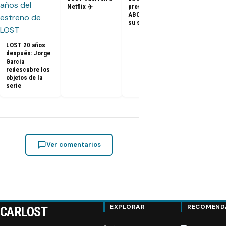
– Elenco de 
Netflix ✈️
presidenta de
en el PaleyF
ABC dice que es
2014
su sueño
LOST 20 años
después: Jorge
García
redescubre los
objetos de la
serie
Ver comentarios
EXPLORAR
RECOMEND
CARLOST