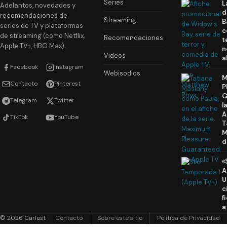
Series
L
Adelantos, novedades y
d
recomendaciones de
Streaming
B
series de TV y plataformas
c
de streaming (como Netflix,
Recomendaciones
t
Apple TV+, HBO Max).
n
Videos
a
Facebook
Instagram
Webisodios
M
Contacto
Pinterest
P
G
Telegram
Twitter
l
A
TikTok
YouTube
T
M
d
«
A
U
c
f
a
© 2026 Carlost
Contacto
Sobre este sitio
Política de Privacidad