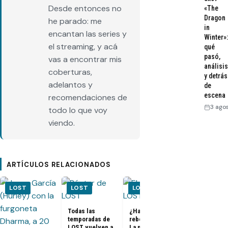
Desde entonces no
«The
Dragon
he parado: me
in
encantan las series y
Winter»:
el streaming, y acá
qué
pasó,
vas a encontrar mis
análisis
coberturas,
y detrás
adelantos y
de
escena
recomendaciones de
3 ago
todo lo que voy
viendo.
ARTÍCULOS RELACIONADOS
LOST
LOST
LOST
LOST
Todas las
¿Habrá un
temporadas de
reboot de Lost?
FOTOS + VID
LOST vuelven a
La nueva