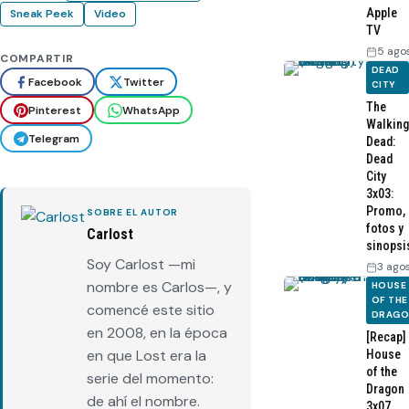
Apple
Sneak Peek
Video
TV
5 ago
COMPARTIR
DEAD
Facebook
Twitter
CITY
The
Pinterest
WhatsApp
Walking
Telegram
Dead:
Dead
City
3x03:
Promo,
SOBRE EL AUTOR
fotos y
Carlost
sinopsi
Soy Carlost —mi
3 ago
nombre es Carlos—, y
HOUSE
OF THE
comencé este sitio
DRAG
en 2008, en la época
[Recap]
en que Lost era la
House
of the
serie del momento:
Dragon
de ahí el nombre.
3x07