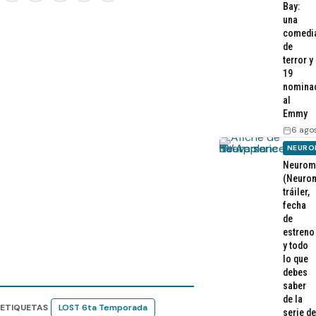
Bay:
una
comedi
de
terror y
19
nomina
al
Emmy
6 ago
NEURO
Neurom
(Neurom
tráiler,
fecha
de
estreno
y todo
lo que
debes
saber
de la
ETIQUETAS
LOST 6ta Temporada
serie de