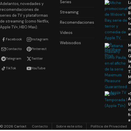
Series
L
Adelantos, novedades y
d
recomendaciones de
Streaming
B
series de TV y plataformas
c
de streaming (como Netflix,
Recomendaciones
t
Apple TV+, HBO Max).
n
Videos
a
Facebook
Instagram
Webisodios
M
Contacto
Pinterest
P
G
Telegram
Twitter
l
A
TikTok
YouTube
T
M
d
«
A
U
c
f
a
© 2026 Carlost
Contacto
Sobre este sitio
Política de Privacidad