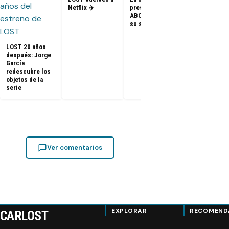
– Elenco de 
Netflix ✈️
presidenta de
en el PaleyF
ABC dice que es
2014
su sueño
LOST 20 años
después: Jorge
García
redescubre los
objetos de la
serie
Ver comentarios
EXPLORAR
RECOMEND
CARLOST