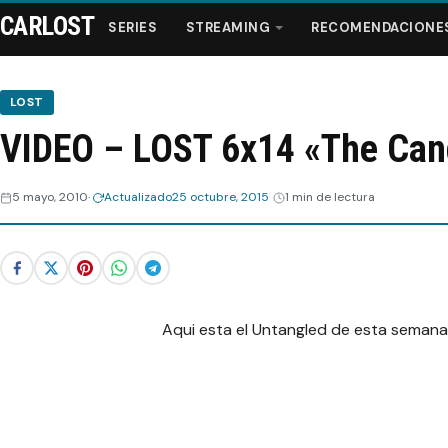
CARLOST
SERIES
STREAMING
RECOMENDACIONE
LOST
VIDEO – LOST 6x14 «The Can
Series
5 mayo, 2010
Actualizado
25 octubre, 2015
1 min de lectura
Streaming
Recomendaciones
Videos
Aqui esta el Untangled de esta semana,
Webisodios