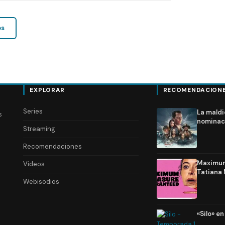
os
EXPLORAR
RECOMENDACION
Series
La maldi
s
nominac
Streaming
Recomendaciones
Maximum 
Videos
Tatiana 
Webisodios
«Silo» e