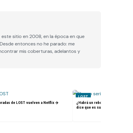
este sitio en 2008, en la época en que
e. Desde entonces no he parado: me
encontrar mis coberturas, adelantos y
LOST
radas de LOST vuelven a Netflix ✈️
¿Habrá un reboot de Lost? La nue
dice que es su sueño