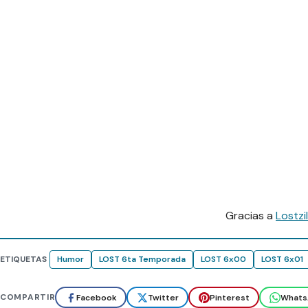
Gracias a
Lostzil
ETIQUETAS
Humor
LOST 6ta Temporada
LOST 6x00
LOST 6x01
COMPARTIR
Facebook
Twitter
Pinterest
Whats