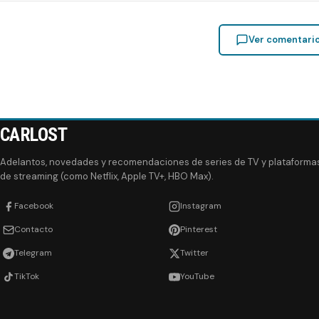
Ver comentari
CARLOST
Adelantos, novedades y recomendaciones de series de TV y plataforma
de streaming (como Netflix, Apple TV+, HBO Max).
Facebook
Instagram
Contacto
Pinterest
Telegram
Twitter
TikTok
YouTube