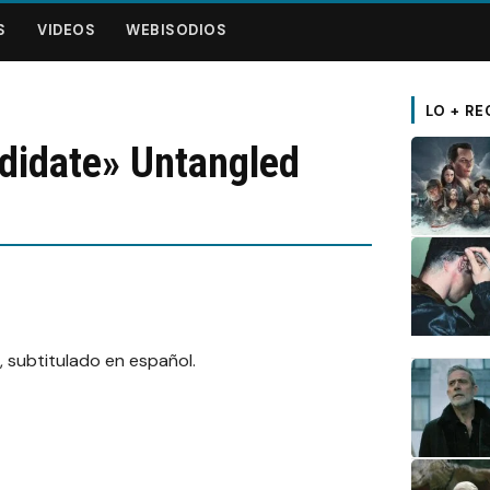
S
VIDEOS
WEBISODIOS
LO + RE
didate» Untangled
 subtitulado en español.