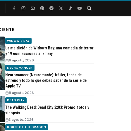
Buscar
CIENTE
WIDOW'S BAY
La maldición de Widow’s Bay: una comedia de terror
y 19 nominaciones al Emmy
6 agosto, 2026
NEUROMANCER
Neuromancer (Neuromante): tráiler, fecha de
estreno y todo lo que debes saber de la serie de
Apple TV
5 agosto, 2026
DEAD CITY
The Walking Dead: Dead City 3x03: Promo, fotos y
sinopsis
3 agosto, 2026
HOUSE OF THE DRAGON