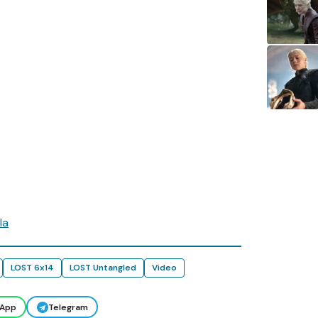
la
LOST 6x14
LOST Untangled
Video
App
Telegram