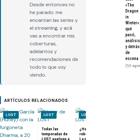
Desde entonces no
«The
Dragon
he parado: me
in
encantan las series y
Winter»:
el streaming, y acá
qué
pasó,
vas a encontrar mis
análisis
coberturas,
y detrás
adelantos y
de
recomendaciones de
escena
3 ago
todo lo que voy
viendo.
ARTÍCULOS RELACIONADOS
LOST
LOST
LOST
LOST
Todas las
¿Habrá un
temporadas de
reboot de Lost?
FOTOS + VID
LOST vuelven a
La nueva