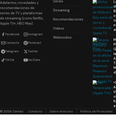
Series
L
Adelantos, novedades y
d
recomendaciones de
Streaming
B
series de TV y plataformas
c
de streaming (como Netflix,
Recomendaciones
t
Apple TV+, HBO Max).
n
Videos
a
Facebook
Instagram
Webisodios
M
Contacto
Pinterest
P
G
Telegram
Twitter
l
A
TikTok
YouTube
T
M
d
«
A
U
c
f
a
© 2026 Carlost
Contacto
Sobre este sitio
Política de Privacidad