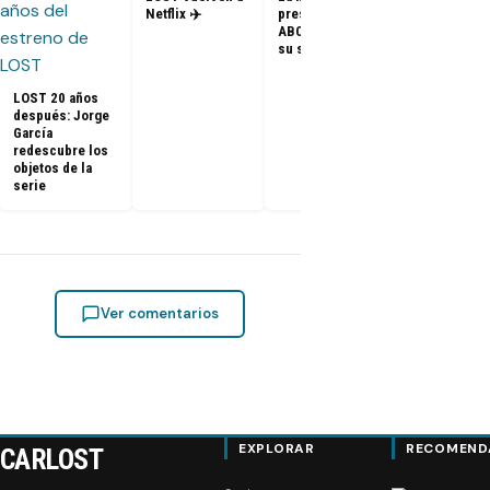
– Elenco de 
Netflix ✈️
presidenta de
en el PaleyF
ABC dice que es
2014
su sueño
LOST 20 años
después: Jorge
García
redescubre los
objetos de la
serie
Ver comentarios
EXPLORAR
RECOMEND
CARLOST