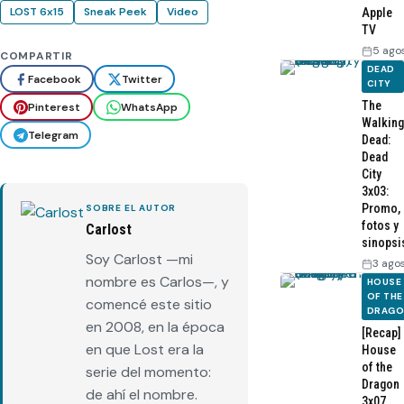
LOST 6x15
Sneak Peek
Video
Apple
TV
5 ago
COMPARTIR
DEAD
Facebook
Twitter
CITY
The
Pinterest
WhatsApp
Walking
Telegram
Dead:
Dead
City
3x03:
Promo,
SOBRE EL AUTOR
fotos y
Carlost
sinopsi
Soy Carlost —mi
3 ago
nombre es Carlos—, y
HOUSE
OF THE
comencé este sitio
DRAG
en 2008, en la época
[Recap]
en que Lost era la
House
of the
serie del momento:
Dragon
de ahí el nombre.
3x07