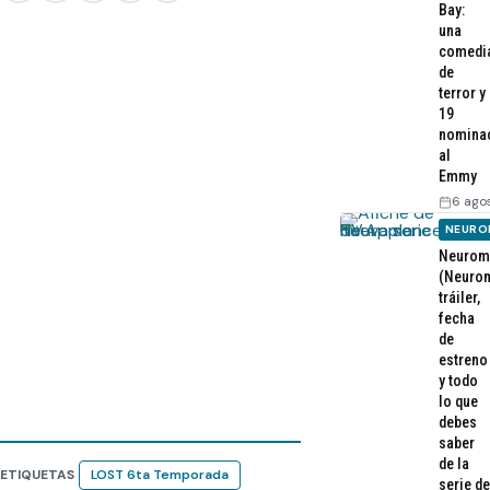
Bay:
una
comedi
de
terror y
19
nomina
al
Emmy
6 ago
NEURO
Neurom
(Neurom
tráiler,
fecha
de
estreno
y todo
lo que
debes
saber
de la
ETIQUETAS
LOST 6ta Temporada
serie de