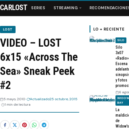
CARLOST
SERIES
STREAMING
RECOMENDACIONE
LO + RECIENTE
LOST
VIDEO – LOST
SILO
Series
Silo
3x07
6x15 «Across The
«Radio»
Streaming
Escena
Sea» Sneak Peek
adelant
sinopsi
Recomendaciones
y fotos
#2
promoc
Videos
6 ago
WIDOW
5 mayo, 2010
Actualizado
25 octubre, 2015
BAY
1 min de lectura
Webisodios
La
maldici
de
Widow’s