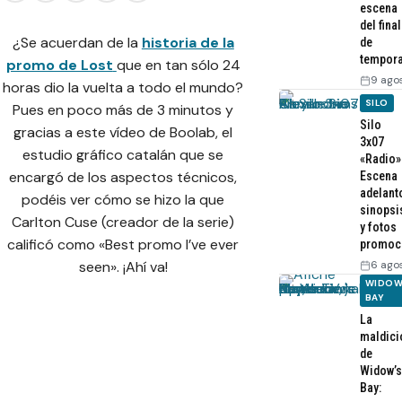
escena
del final
¿Se acuerdan de la
historia de la
de
tempor
promo de Lost
que en tan sólo 24
9 ago
horas dio la vuelta a todo el mundo?
SILO
Pues en poco más de 3 minutos y
Silo
gracias a este vídeo de Boolab, el
3x07
estudio gráfico catalán que se
«Radio»
encargó de los aspectos técnicos,
Escena
adelant
podéis ver cómo se hizo la que
sinopsi
Carlton Cuse (creador de la serie)
y fotos
calificó como «Best promo I’ve ever
promoc
6 ago
seen». ¡Ahí va!
WIDOW
BAY
La
maldici
de
Widow’s
Bay: