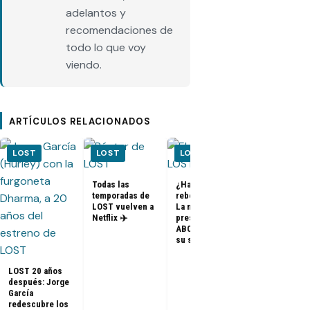
adelantos y
recomendaciones de
todo lo que voy
viendo.
ARTÍCULOS RELACIONADOS
LOST
LOST
LOST
LOST
Todas las
¿Habrá un
temporadas de
reboot de Lost?
FOTOS + VID
LOST vuelven a
La nueva
– Elenco de 
Netflix ✈️
presidenta de
en el PaleyF
ABC dice que es
2014
su sueño
LOST 20 años
después: Jorge
García
redescubre los