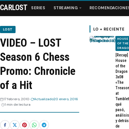
CARLOST
SERIES
STREAMING
RECOMENDACIONE
LO + RECIENTE
LOST
VIDEO – LOST
HOUSE
Series
OF THE
DRAG
Season 6 Chess
[Recap]
Streaming
House
of the
Promo: Chronicle
Dragon
Recomendaciones
3x08
of a Hit
«The
Treaso
Videos
at
Tumblet
17 febrero, 2010
Actualizado
20 enero, 2016
qué
1 min de lectura
Webisodios
pasó,
análisis
y detrás
de