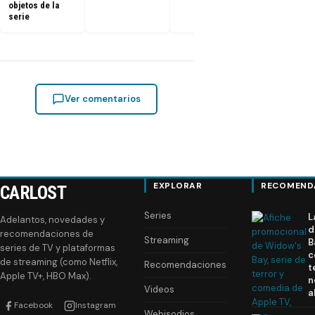
objetos de la
serie
Ver comentarios
EXPLORAR
RECOMEND
CARLOST
Series
L
Adelantos, novedades y
d
recomendaciones de
Streaming
B
series de TV y plataformas
c
de streaming (como Netflix,
Recomendaciones
t
Apple TV+, HBO Max).
n
Videos
a
Facebook
Instagram
Webisodios