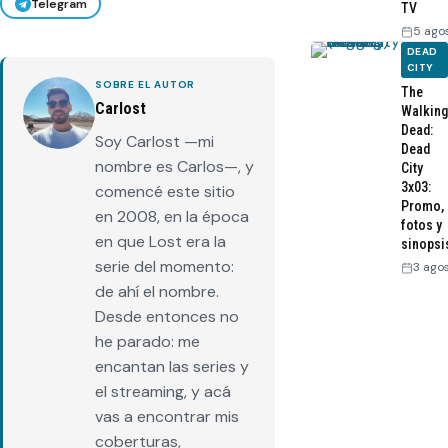
Telegram
TV
5 ago
DEAD
CITY
SOBRE EL AUTOR
The
Carlost
Walking
Dead:
Soy Carlost —mi
Dead
nombre es Carlos—, y
City
3x03:
comencé este sitio
Promo,
en 2008, en la época
fotos y
en que Lost era la
sinopsi
serie del momento:
3 ago
de ahí el nombre.
Desde entonces no
he parado: me
encantan las series y
el streaming, y acá
vas a encontrar mis
coberturas,