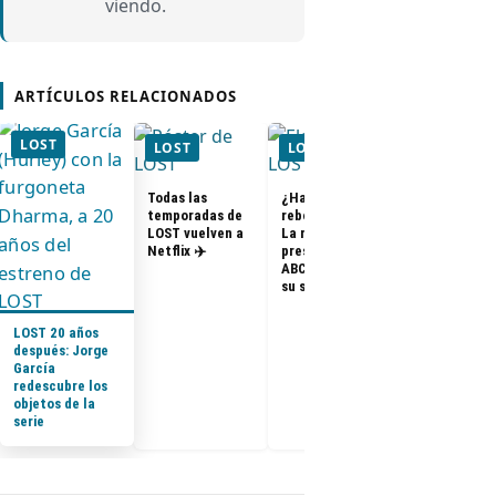
viendo.
ARTÍCULOS RELACIONADOS
LOST
LOST
LOST
LOST
Todas las
¿Habrá un
temporadas de
reboot de Lost?
FOTOS + VID
LOST vuelven a
La nueva
Elenco de Lo
Netflix ✈️
presidenta de
en el PaleyF
ABC dice que es
2014
su sueño
LOST 20 años
después: Jorge
García
redescubre los
objetos de la
serie