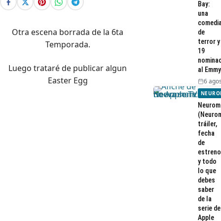
Bay:
una
comedi
Otra escena borrada de la 6ta
de
terror y
Temporada.
19
nominac
Luego trataré de publicar algun
al Emmy
Easter Egg
6 agos
NEURO
Neurom
(Neurom
tráiler,
fecha
de
estreno
y todo
lo que
debes
saber
de la
serie de
Apple