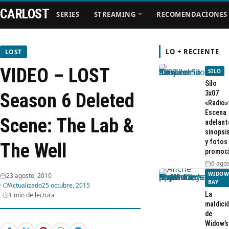
CARLOST
SERIES
STREAMING
RECOMENDACIONES
LO + RECIENTE
LOST
VIDEO – LOST
SILO
Series
Silo
3x07
Season 6 Deleted
«Radio»
Streaming
Escena
Scene: The Lab &
adelant
sinopsi
Recomendaciones
y fotos
The Well
promoc
Videos
6 agos
WIDOW
23 agosto, 2010
BAY
Actualizado
25 octubre, 2015
Webisodios
La
1 min de lectura
maldici
de
Widow’s