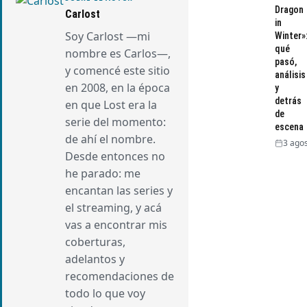
Dragon
Carlost
in
Soy Carlost —mi
Winter»
qué
nombre es Carlos—,
pasó,
y comencé este sitio
análisis
en 2008, en la época
y
detrás
en que Lost era la
de
serie del momento:
escena
de ahí el nombre.
3 agos
Desde entonces no
he parado: me
encantan las series y
el streaming, y acá
vas a encontrar mis
coberturas,
adelantos y
recomendaciones de
todo lo que voy