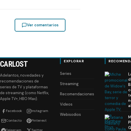
Ver comentarios
EXPLORAR
RECOMEND
CARLOST
Series
L
Adelantos, novedades y
d
recomendaciones de
Streaming
B
series de TV y plataformas
c
de streaming (como Netflix,
Recomendaciones
t
Apple TV+, HBO Max).
n
Videos
a
Facebook
Instagram
Webisodios
M
Contacto
Pinterest
P
G
Telegram
Twitter