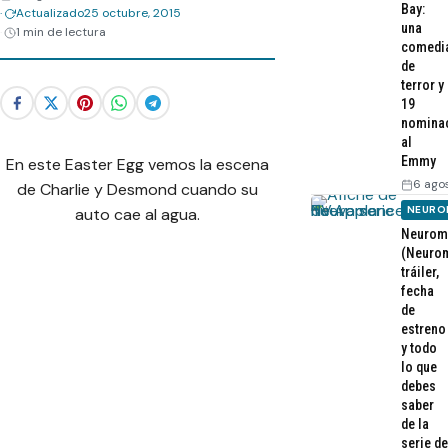
Bay:
Actualizado
25 octubre, 2015
una
1 min de lectura
comedi
de
terror y
19
nomina
al
Emmy
En este Easter Egg vemos la escena
6 ago
de Charlie y Desmond cuando su
NEURO
auto cae al agua.
Neurom
(Neurom
tráiler,
fecha
de
estreno
y todo
lo que
debes
saber
de la
serie de