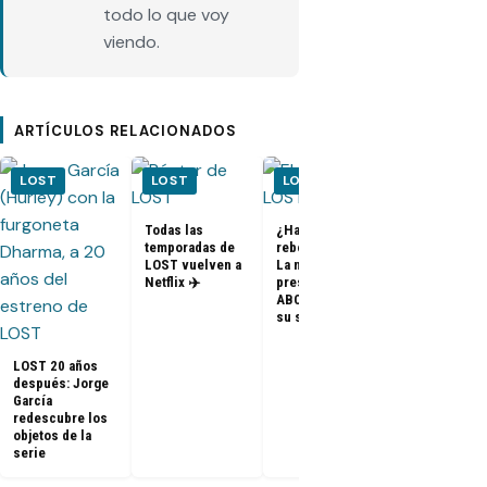
todo lo que voy
viendo.
ARTÍCULOS RELACIONADOS
LOST
LOST
LOST
LOST
Todas las
¿Habrá un
temporadas de
reboot de Lost?
FOTOS + VID
LOST vuelven a
La nueva
– Elenco de 
Netflix ✈️
presidenta de
en el PaleyF
ABC dice que es
2014
su sueño
LOST 20 años
después: Jorge
García
redescubre los
objetos de la
serie