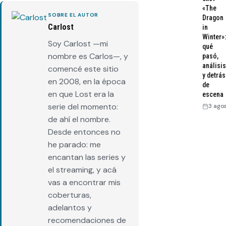
«The
SOBRE EL AUTOR
Dragon
Carlost
in
Winter»:
Soy Carlost —mi
qué
nombre es Carlos—, y
pasó,
análisis
comencé este sitio
y detrás
en 2008, en la época
de
en que Lost era la
escena
serie del momento:
3 ago
de ahí el nombre.
Desde entonces no
he parado: me
encantan las series y
el streaming, y acá
vas a encontrar mis
coberturas,
adelantos y
recomendaciones de