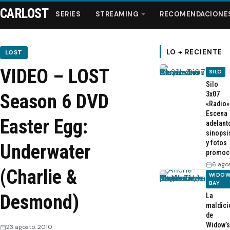
CARLOST
SERIES
STREAMING
RECOMENDACIONE
LO + RECIENTE
LOST
VIDEO – LOST
SILO
Series
Silo
3x07
Season 6 DVD
«Radio»
Streaming
Escena
Easter Egg:
adelant
sinopsi
Recomendaciones
y fotos
Underwater
promoc
Videos
6 ago
(Charlie &
WIDOW
BAY
Webisodios
Desmond)
La
maldici
de
Widow’s
23 agosto, 2010