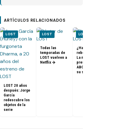
ARTÍCULOS RELACIONADOS
LOST
LOST
LOST
LOST
Todas las
¿Habrá un
temporadas de
reboot de Lost?
FOTOS + VID
LOST vuelven a
La nueva
– Elenco de 
Netflix ✈️
presidenta de
en el PaleyF
ABC dice que es
2014
su sueño
LOST 20 años
después: Jorge
García
redescubre los
objetos de la
serie