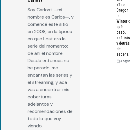
Carlost
«The
Soy Carlost —mi
Dragon
in
nombre es Carlos—, y
Winter»:
comencé este sitio
qué
en 2008, en la época
pasó,
análisis
en que Lost era la
y detrás
serie del momento:
de
de ahí el nombre.
escena
Desde entonces no
3 ago
he parado: me
encantan las series y
el streaming, y acá
vas a encontrar mis
coberturas,
adelantos y
recomendaciones de
todo lo que voy
viendo.