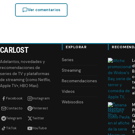
Ver comentarios
EXPLORAR
RECOMEND
CARLOST
Series
L
Adelantos, novedades y
d
recomendaciones de
Streaming
B
series de TV y plataformas
c
de streaming (como Netflix,
Recomendaciones
t
Apple TV+, HBO Max).
n
Videos
a
Facebook
Instagram
Webisodios
M
Contacto
Pinterest
P
G
Telegram
Twitter
l
A
TikTok
YouTube
T