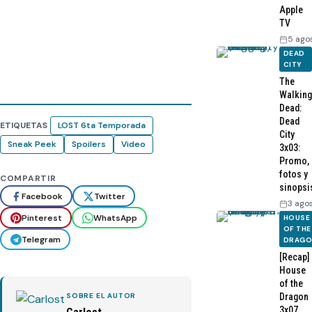
Apple
TV
5 ago
DEAD
CITY
The
Walking
Dead:
Dead
ETIQUETAS
LOST 6ta Temporada
City
Sneak Peek
Spoilers
Video
3x03:
Promo,
fotos y
COMPARTIR
sinopsi
Facebook
Twitter
3 ago
Pinterest
WhatsApp
HOUSE
OF THE
Telegram
DRAG
[Recap]
House
of the
Dragon
SOBRE EL AUTOR
3x07