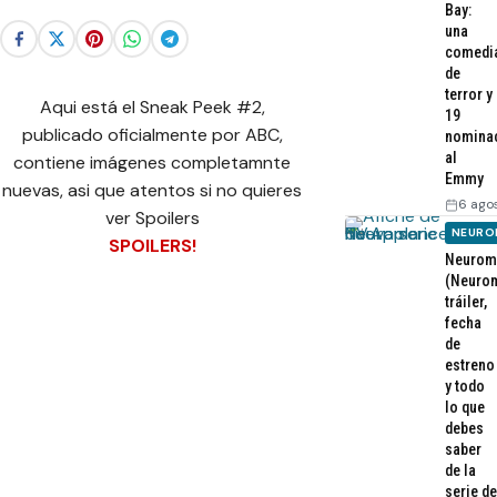
Bay:
una
comedi
de
terror y
Aqui está el Sneak Peek #2,
19
publicado oficialmente por ABC,
nomina
al
contiene imágenes completamnte
Emmy
nuevas, asi que atentos si no quieres
6 ago
ver Spoilers
NEURO
SPOILERS!
Neurom
(Neurom
tráiler,
fecha
de
estreno
y todo
lo que
debes
saber
de la
serie de