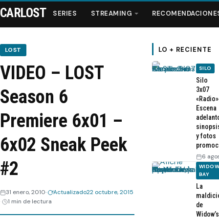
CARLOST
SERIES
STREAMING
RECOMENDACIONE
LO + RECIENTE
LOST
VIDEO – LOST
SILO
Series
Silo
3x07
Season 6
«Radio»
Streaming
Escena
Premiere 6x01 –
adelant
sinopsi
Recomendaciones
y fotos
6x02 Sneak Peek
promoc
Videos
6 ago
#2
WIDOW
BAY
Webisodios
La
31 enero, 2010
Actualizado
22 octubre, 2015
maldici
1 min de lectura
de
Widow’s