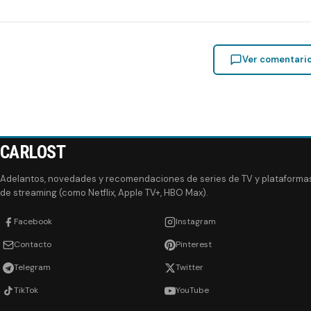
Ver comentari
CARLOST
Adelantos, novedades y recomendaciones de series de TV y plataforma
de streaming (como Netflix, Apple TV+, HBO Max).
Facebook
Instagram
Contacto
Pinterest
Telegram
Twitter
TikTok
YouTube