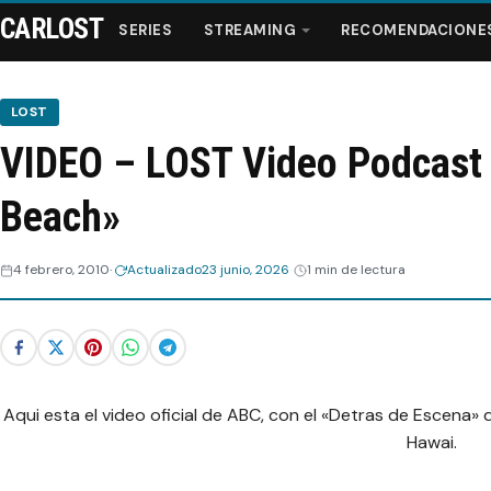
CARLOST
SERIES
STREAMING
RECOMENDACIONE
LOST
VIDEO – LOST Video Podcast
Series
Beach»
Streaming
4 febrero, 2010
Actualizado
23 junio, 2026
1 min de lectura
Recomendaciones
Videos
Webisodios
Aqui esta el video oficial de ABC, con el «Detras de Escena» d
Hawai.