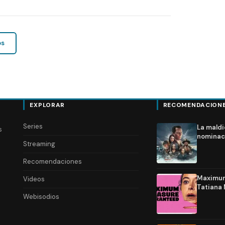
os
EXPLORAR
RECOMENDACION
Series
La maldi
s
nominac
Streaming
Recomendaciones
Maximum 
Videos
Tatiana 
Webisodios