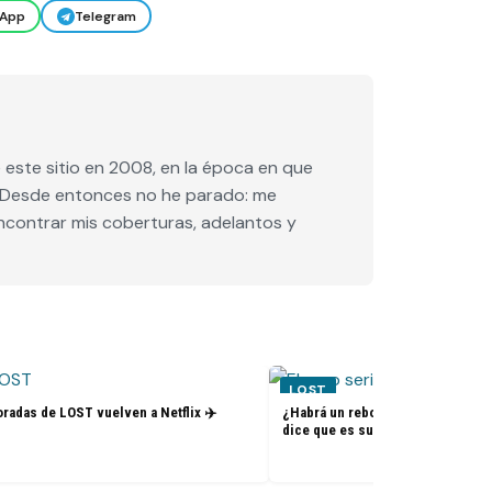
App
Telegram
este sitio en 2008, en la época en que
e. Desde entonces no he parado: me
encontrar mis coberturas, adelantos y
LOST
radas de LOST vuelven a Netflix ✈️
¿Habrá un reboot de Lost? La nue
dice que es su sueño