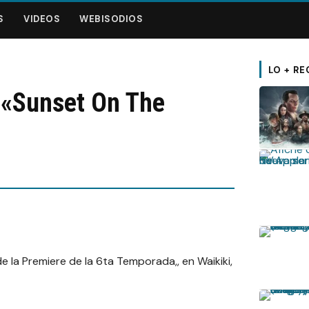
S
VIDEOS
WEBISODIOS
LO + RE
 «Sunset On The
e la Premiere de la 6ta Temporada,, en Waikiki,