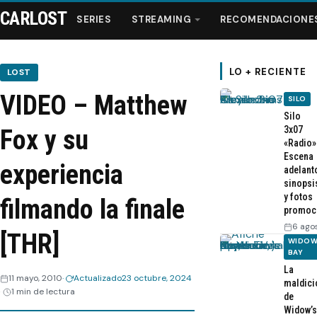
CARLOST
SERIES
STREAMING
RECOMENDACIONE
LO + RECIENTE
LOST
VIDEO – Matthew
SILO
Series
Silo
3x07
Fox y su
«Radio»
Streaming
Escena
experiencia
adelant
sinopsi
Recomendaciones
y fotos
filmando la finale
promoc
Videos
6 ago
[THR]
WIDOW
BAY
Webisodios
La
11 mayo, 2010
Actualizado
23 octubre, 2024
maldici
1 min de lectura
de
Widow’s