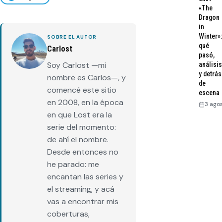
«The
Dragon
in
Winter»:
SOBRE EL AUTOR
qué
Carlost
pasó,
Soy Carlost —mi
análisis
y detrás
nombre es Carlos—, y
de
comencé este sitio
escena
en 2008, en la época
3 ago
en que Lost era la
serie del momento:
de ahí el nombre.
Desde entonces no
he parado: me
encantan las series y
el streaming, y acá
vas a encontrar mis
coberturas,