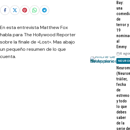
Bay:
una
comedi
de
terror y
En esta entrevista Matthew Fox
19
habla para The Hollywood Reporter
nomina
sobre la finale de «Lost». Mas abajo
al
Emmy
un pequeño resumen de lo que
6 ago
cuenta.
NEURO
Neurom
(Neurom
tráiler,
fecha
de
estreno
y todo
lo que
debes
saber
de la
serie de