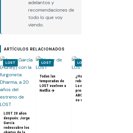
adelantos y
recomendaciones de
todo lo que voy
viendo.
ARTÍCULOS RELACIONADOS
LOST
LOST
LOST
LOST
Todas las
¿Habrá un
temporadas de
reboot de Lost?
FOTOS + VID
LOST vuelven a
La nueva
– Elenco de 
Netflix ✈️
presidenta de
en el PaleyF
ABC dice que es
2014
su sueño
LOST 20 años
después: Jorge
García
redescubre los
objetos de la