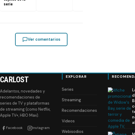
serie
Ver comentarios
EXPLORAR
RECOMEND
CARLOST
Series
L
Adelantos, novedades y
d
recomendaciones de
Streaming
B
series de TV y plataformas
c
de streaming (como Netflix,
Recomendaciones
t
Apple TV+, HBO Max).
n
Videos
a
Facebook
Instagram
Webisodios
M