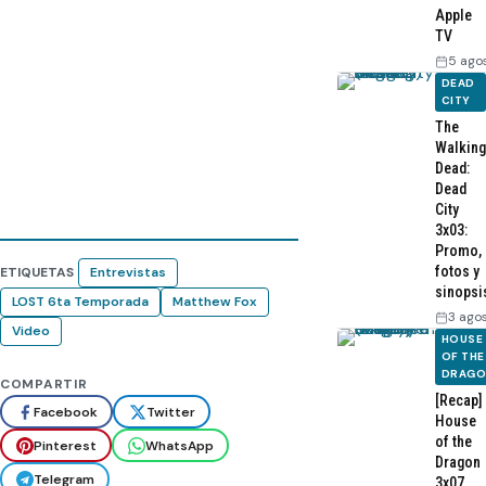
Apple
TV
5 ago
DEAD
CITY
The
Walking
Dead:
Dead
City
3x03:
Promo,
fotos y
ETIQUETAS
Entrevistas
sinopsi
LOST 6ta Temporada
Matthew Fox
3 ago
Video
HOUSE
OF THE
DRAG
COMPARTIR
[Recap]
Facebook
Twitter
House
of the
Pinterest
WhatsApp
Dragon
Telegram
3x07