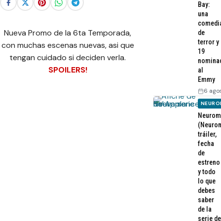
Bay:
una
comedi
Nueva Promo de la 6ta Temporada,
de
terror y
con muchas escenas nuevas, asi que
19
tengan cuidado si deciden verla.
nomina
SPOILERS!
al
Emmy
6 ago
NEURO
Neurom
(Neurom
tráiler,
fecha
de
estreno
y todo
lo que
debes
saber
de la
serie de