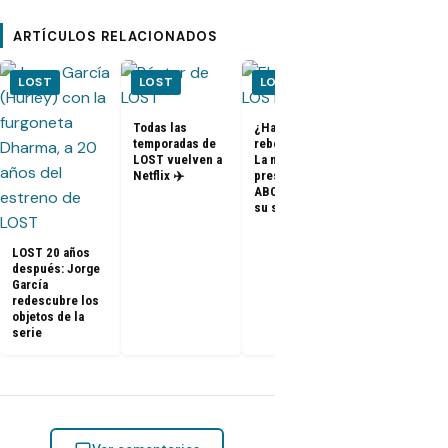
ARTÍCULOS RELACIONADOS
LOST
LOST
LOST
LOST
Todas las
¿Habrá un
temporadas de
reboot de Lost?
FOTOS + VID
LOST vuelven a
La nueva
– Elenco de 
Netflix ✈️
presidenta de
en el PaleyF
ABC dice que es
2014
su sueño
LOST 20 años
después: Jorge
García
redescubre los
objetos de la
serie