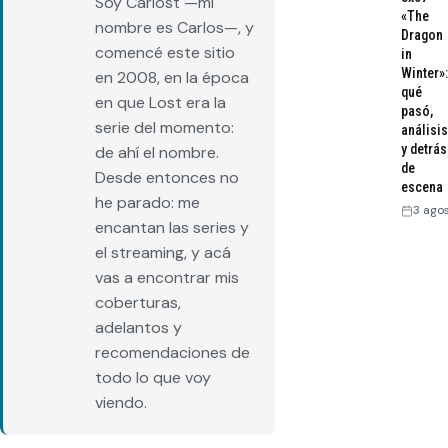
Soy Carlost —mi
«The
nombre es Carlos—, y
Dragon
comencé este sitio
in
Winter»:
en 2008, en la época
qué
en que Lost era la
pasó,
serie del momento:
análisis
y detrás
de ahí el nombre.
de
Desde entonces no
escena
he parado: me
3 ago
encantan las series y
el streaming, y acá
vas a encontrar mis
coberturas,
adelantos y
recomendaciones de
todo lo que voy
viendo.