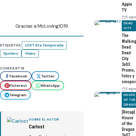
Apple
TV
5 ago
DEAD
Gracias a McLoving1019
CITY
The
Walking
ETIQUETAS
LOST 6ta Temporada
Dead:
Dead
Spoilers
Video
City
3x03:
COMPARTIR
Promo,
fotos y
Facebook
Twitter
sinopsi
Pinterest
WhatsApp
3 ago
Telegram
HOUSE
OF THE
DRAG
[Recap]
House
SOBRE EL AUTOR
of the
Carlost
Dragon
3x07