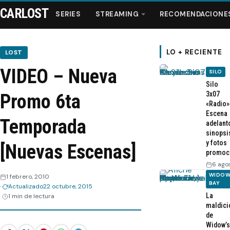
CARLOST
SERIES
STREAMING
RECOMENDACIONE
LO + RECIENTE
LOST
VIDEO – Nueva
SILO
Series
Silo
3x07
Promo 6ta
«Radio»
Streaming
Escena
Temporada
adelant
sinopsi
Recomendaciones
y fotos
[Nuevas Escenas]
promoc
Videos
6 ago
WIDOW
1 febrero, 2010
BAY
Actualizado
22 octubre, 2015
Webisodios
La
1 min de lectura
maldici
de
Widow’s