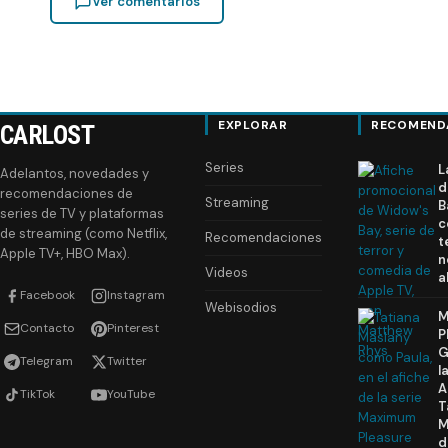
Ver comentarios
EXPLORAR
RECOMEND
CARLOST
Series
L
Adelantos, novedades y
d
recomendaciones de
Streaming
B
series de TV y plataformas
c
de streaming (como Netflix,
Recomendaciones
t
Apple TV+, HBO Max).
n
Videos
a
Facebook
Instagram
Webisodios
M
Contacto
Pinterest
P
G
Telegram
Twitter
l
A
TikTok
YouTube
T
M
d