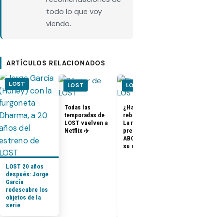
todo lo que voy
viendo.
ARTÍCULOS RELACIONADOS
LOST
LOST
LOST
LOST
Todas las
¿Habrá un
temporadas de
reboot de Lost?
FOTOS + VID
LOST vuelven a
La nueva
– Elenco de 
Netflix ✈️
presidenta de
en el PaleyF
ABC dice que es
2014
su sueño
LOST 20 años
después: Jorge
García
redescubre los
objetos de la
serie