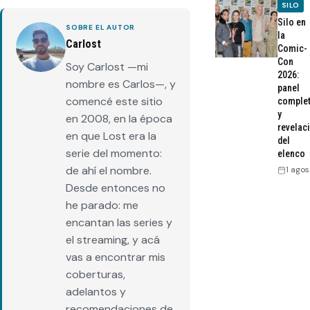
SILO
Silo en
SOBRE EL AUTOR
la
Carlost
Comic-
Con
Soy Carlost —mi
2026:
nombre es Carlos—, y
panel
comencé este sitio
comple
y
en 2008, en la época
revelac
en que Lost era la
del
serie del momento:
elenco
de ahí el nombre.
1 agos
Desde entonces no
he parado: me
encantan las series y
el streaming, y acá
vas a encontrar mis
coberturas,
adelantos y
recomendaciones de