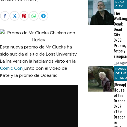
DEAD
CITY
The
Walking
Dead:
Dead
City
3x03:
Promo,
Esta nueva promo de Mr Clucks ha
fotos y
sido subida al sitio de Lost University.
sinopsi
La 1ra version la habiamos visto en la
3 ago
Comic Con
junto con el video de
HOUSE
OF THE
Kate y la promo de Oceanic.
DRAG
[Recap]
House
of the
Dragon
3x07
«The
Dragon
in