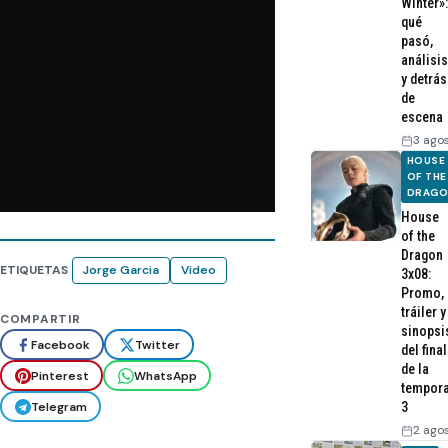
Winter»:
qué
pasó,
análisis
y detrás
de
escena
3 ago
HOUSE
OF THE
DRAG
House
of the
Dragon
ETIQUETAS
Jorge Garcia
Video
3x08:
Promo,
tráiler y
COMPARTIR
sinopsi
Facebook
Twitter
del final
de la
Pinterest
WhatsApp
tempor
Telegram
3
2 ago