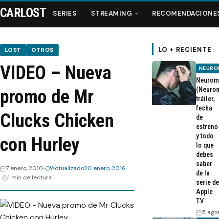
CARLOST
SERIES
STREAMING
RECOMENDACIONE
LO + RECIENTE
LOST
OTROS
VIDEO – Nueva
NEURO
Series
Neurom
(Neurom
promo de Mr
tráiler,
Streaming
fecha
Clucks Chicken
de
estreno
Recomendaciones
y todo
con Hurley
lo que
Videos
debes
saber
7 enero, 2010
Actualizado
20 enero, 2016
de la
1 min de lectura
Webisodios
serie de
Apple
TV
5 ago