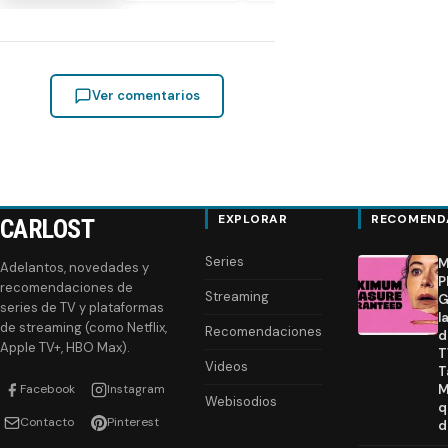
Ver comentarios
EXPLORAR
RECOMEND
CARLOST
Series
M
Adelantos, novedades y
P
recomendaciones de
Streaming
G
series de TV y plataformas
l
de streaming (como Netflix,
Recomendaciones
d
Apple TV+, HBO Max).
T
Videos
T
Facebook
Instagram
M
Webisodios
q
Contacto
Pinterest
d