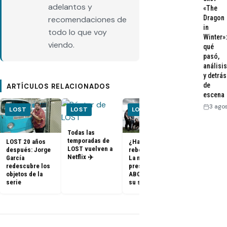
adelantos y
«The
Dragon
recomendaciones de
in
todo lo que voy
Winter»:
viendo.
qué
pasó,
análisis
y detrás
de
ARTÍCULOS RELACIONADOS
escena
3 ago
LOST
LOST
LOST
LOST
Todas las
temporadas de
LOST 20 años
¿Habrá un
FOTOS + VID
LOST vuelven a
después: Jorge
reboot de Lost?
– Elenco de 
Netflix ✈️
García
La nueva
en el PaleyF
redescubre los
presidenta de
2014
objetos de la
ABC dice que es
serie
su sueño