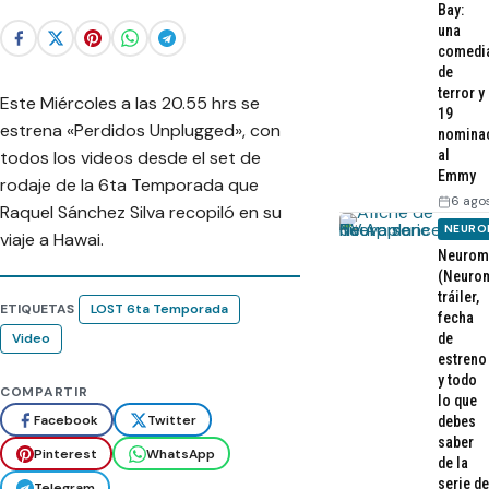
Bay:
una
comedi
de
terror y
Este Miércoles a las 20.55 hrs se
19
estrena «Perdidos Unplugged», con
nomina
todos los videos desde el set de
al
Emmy
rodaje de la 6ta Temporada que
6 ago
Raquel Sánchez Silva recopiló en su
NEURO
viaje a Hawai.
Neurom
(Neurom
tráiler,
ETIQUETAS
LOST 6ta Temporada
fecha
Video
de
estreno
y todo
COMPARTIR
lo que
Facebook
Twitter
debes
saber
Pinterest
WhatsApp
de la
serie de
Telegram