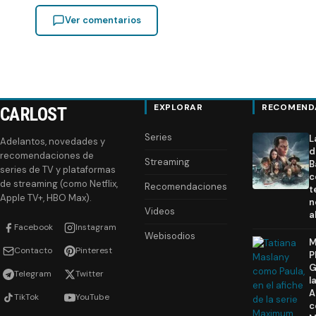
Ver comentarios
EXPLORAR
RECOMEND
CARLOST
Series
L
Adelantos, novedades y
d
recomendaciones de
Streaming
B
series de TV y plataformas
c
de streaming (como Netflix,
Recomendaciones
t
Apple TV+, HBO Max).
n
Videos
a
Facebook
Instagram
Webisodios
M
Contacto
Pinterest
P
G
Telegram
Twitter
l
A
TikTok
YouTube
c