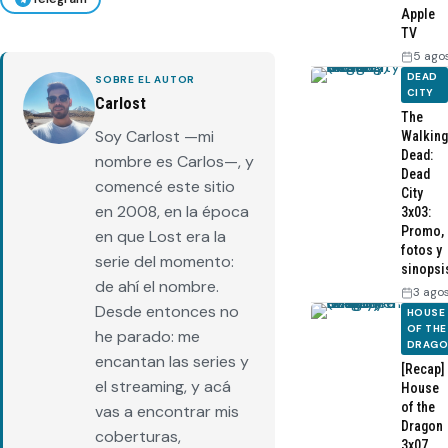
Apple
TV
5 ago
DEAD
SOBRE EL AUTOR
CITY
Carlost
The
Soy Carlost —mi
Walking
Dead:
nombre es Carlos—, y
Dead
comencé este sitio
City
en 2008, en la época
3x03:
Promo,
en que Lost era la
fotos y
serie del momento:
sinopsi
de ahí el nombre.
3 ago
Desde entonces no
HOUSE
OF THE
he parado: me
DRAG
encantan las series y
[Recap]
el streaming, y acá
House
of the
vas a encontrar mis
Dragon
coberturas,
3x07