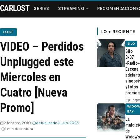
CARLOST
SERIES
STREAMING
RECOMENDACIONE
LO + RECIENTE
LOST
VIDEO – Perdidos
SILO
Series
Silo
3x07
Unplugged este
«Radio»
Streaming
Escena
Miercoles en
adelant
sinopsi
Recomendaciones
y fotos
Cuatro [Nueva
promoc
Videos
6 ago
Promo]
WIDOW
BAY
Webisodios
La
2 febrero, 2010
Actualizado
4 julio, 2023
maldici
1 min de lectura
de
Widow’s