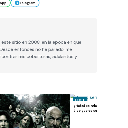
App
Telegram
este sitio en 2008, en la época en que
e. Desde entonces no he parado: me
encontrar mis coberturas, adelantos y
LOST
¿Habrá un reboot de Lost? La nue
dice que es su sueño