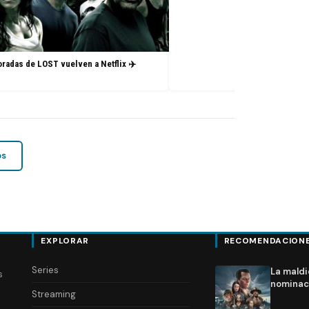
radas de LOST vuelven a Netflix ✈️
os
EXPLORAR
RECOMENDACION
Series
La maldi
s
nominac
Streaming