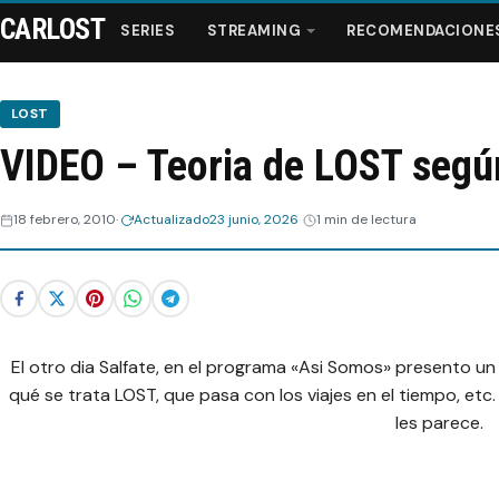
CARLOST
SERIES
STREAMING
RECOMENDACIONE
LOST
VIDEO – Teoria de LOST segú
Series
18 febrero, 2010
Actualizado
23 junio, 2026
1 min de lectura
Streaming
Recomendaciones
Videos
El otro dia Salfate, en el programa «Asi Somos» presento u
qué se trata LOST, que pasa con los viajes en el tiempo, etc.
Webisodios
les parece.