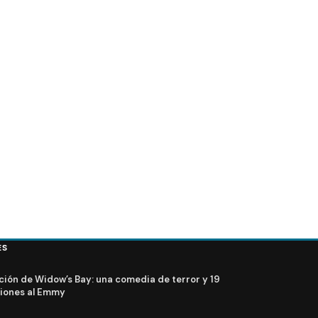
ES
ción de Widow’s Bay: una comedia de terror y 19
iones al Emmy