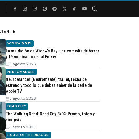
Buscar
CIENTE
WIDOW'S BAY
La maldición de Widow’s Bay: una comedia de terror
y 19 nominaciones al Emmy
6 agosto, 2026
NEUROMANCER
Neuromancer (Neuromante): tráiler, fecha de
estreno y todo lo que debes saber de la serie de
Apple TV
5 agosto, 2026
DEAD CITY
The Walking Dead: Dead City 3x03: Promo, fotos y
sinopsis
3 agosto, 2026
HOUSE OF THE DRAGON